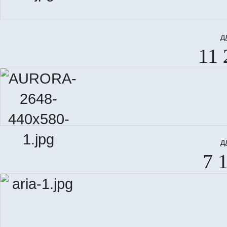
д
11 
д
7 