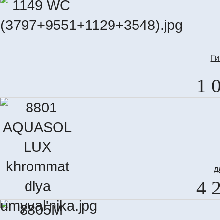
Ги
1 
д
4 