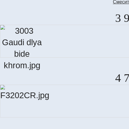
Смеcит
3 
4 