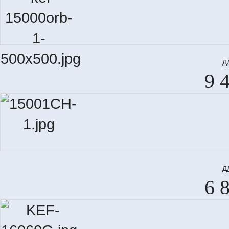
д
9 
д
6 