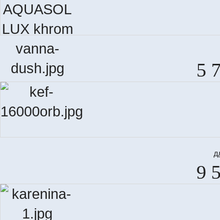
5 
д
9 