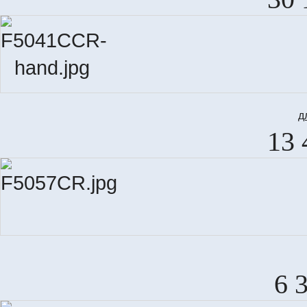
д
13 
6 