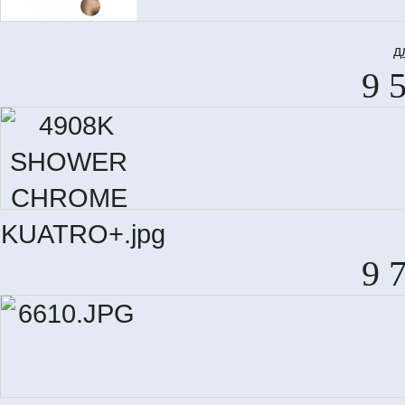
д
9 
9 