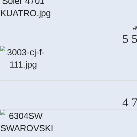
д
5 
4 