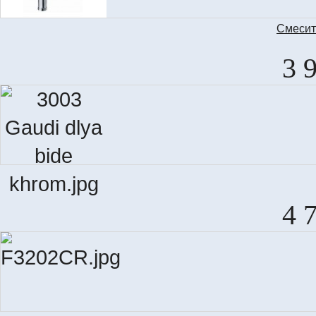
Смеcит
3 
4 