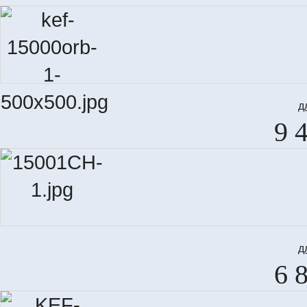
д
9 
д
6 