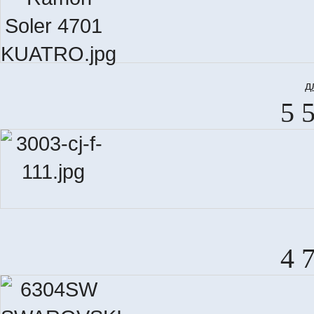
д
5 
4 