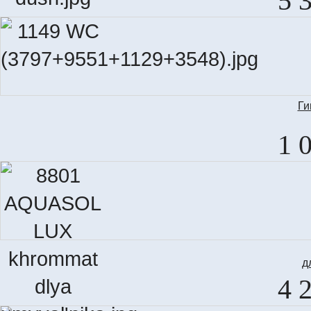
5 
Ги
1 
д
4 