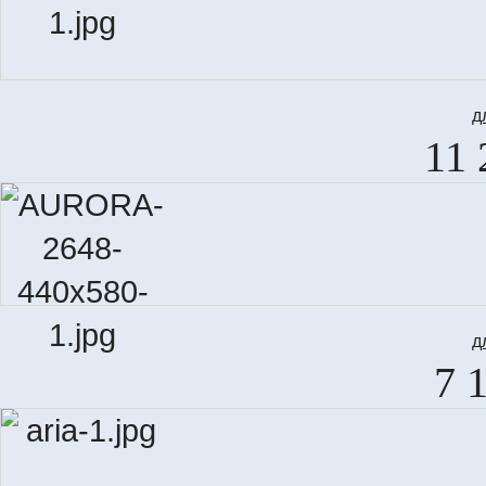
д
11 
д
7 