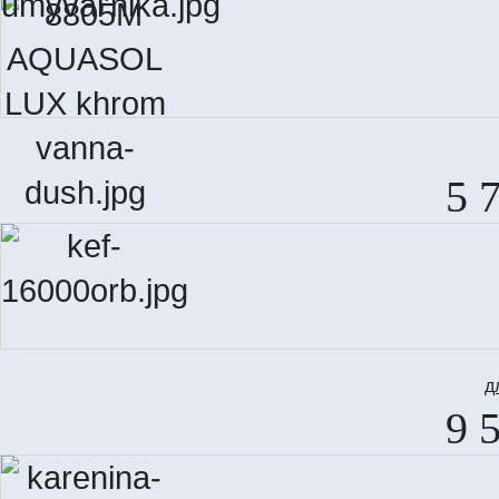
5 
д
9 