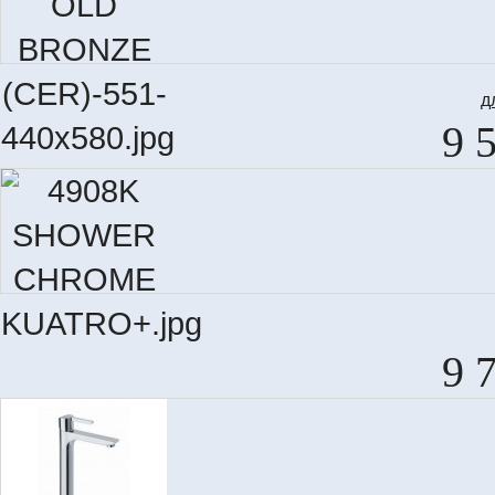
д
9 
9 