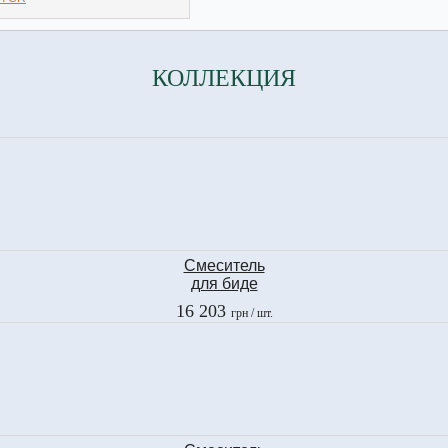
КОЛЛЕКЦИЯ
Смеситель
для биде
Fima
16 203
грн
/ шт.
BRICK CHIC
F3512CCR