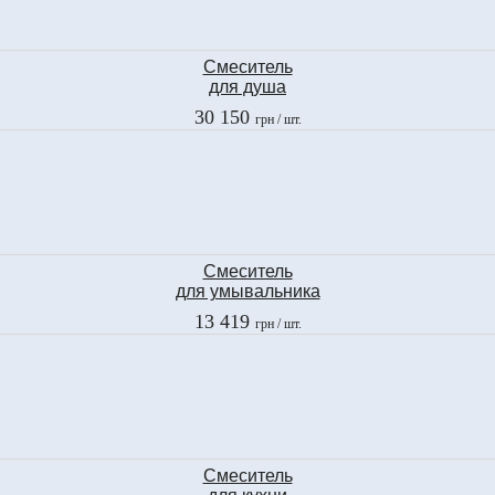
Смеситель
для душа
Fima
30 150
грн
/ шт.
BELL
F3365/2CR
Смеситель
для умывальника
Fima
13 419
грн
/ шт.
OLIVIA CHIC
F5041CCR
Смеситель