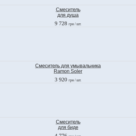
Смеситель
для душа
Ramon Soler
9 728
грн
/ шт.
KUATRO PLUS
4908-K
Смеcитель для умывальника
Ramon Soler
YPSILON
3 920
грн
/ шт.
6610
Смеситель
для биде
Ramon Soler
4 776