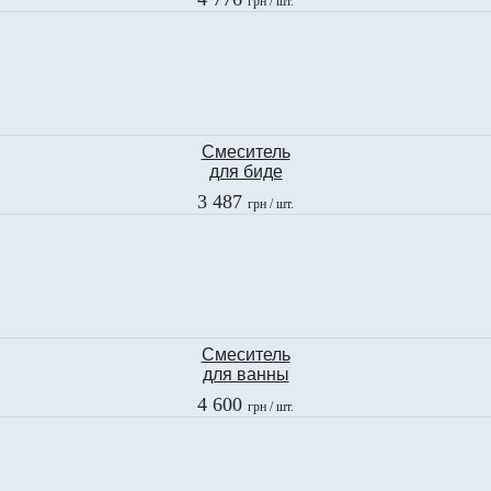
грн
/ шт.
GAUDI
3003
Смеситель
для биде
Fima
3 487
грн
/ шт.
2
F3202CR
Смеситель
для ванны
Fima
4 600
грн
/ шт.
2
F3204CR