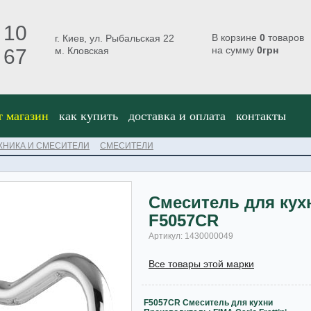
 10
В корзине
0
товаров
г. Киев, ул. Рыбальская 22
на сумму
0
грн
 67
м. Кловская
т магазин
как купить
доставка и оплата
контакты
ХНИКА И СМЕСИТЕЛИ
СМЕСИТЕЛИ
Смеситель для ку
F5057CR
Артикул: 1430000049
Все товары этой марки
F5057CR Смеситель для кухни