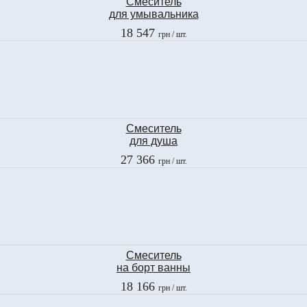
Смеситель
для умывальника
Fima
18 547
грн
/ шт.
BRICK CHIC
F3611CCR
Смеситель
для душа
Fima
27 366
грн
/ шт.
LAMP
F3305/2CR
Смеситель
на борт ванны
Fima
18 166
грн
/ шт.
LAMP
F3314CR