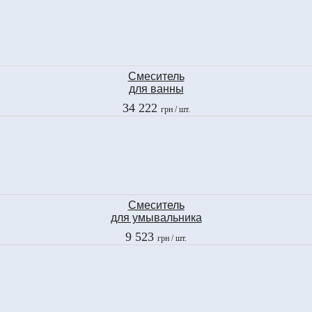
Смеситель
для ванны
Fima
34 222
грн
/ шт.
OLIVIA CHIC
F5004/2CCR
Смеситель
для умывальника
Ramon Soler
9 523
грн
/ шт.
GAUDI
3001C VA