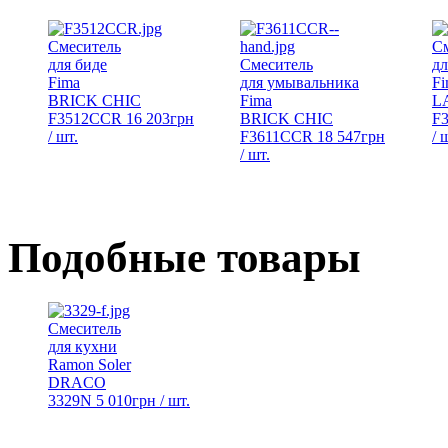
Смеситель
С
для биде
Смеситель
дл
Fima
для умывальника
Fi
BRICK CHIC
Fima
L
F3512CCR
16 203
грн
BRICK CHIC
F
/ шт.
F3611CCR
18 547
грн
/ 
/ шт.
Подобные товары
Смеситель
для кухни
Ramon Soler
DRACO
3329N
5 010
грн
/ шт.