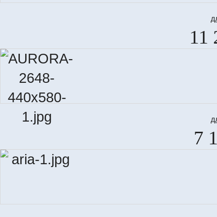
д
11 
д
7 