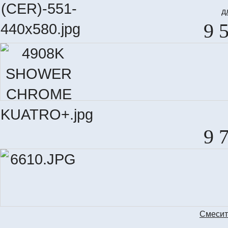
д
9 
9 
Смеcит