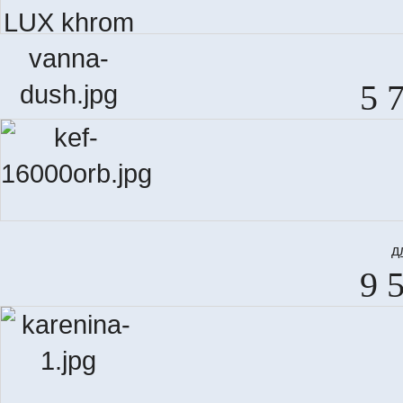
5 
д
9 