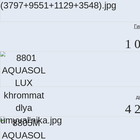
Ги
1 
д
4 