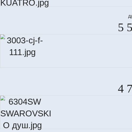
д
5 
4 