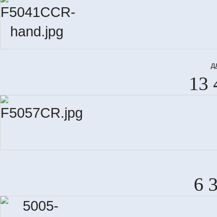
д
13 
6 