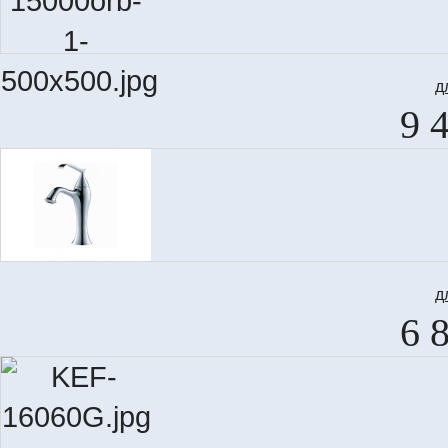
д
9 
д
6 