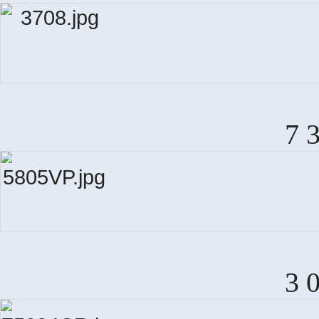
7 
3 
M