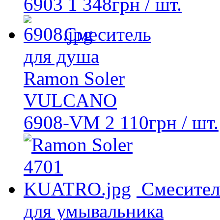
6903
1 348
грн
/ шт.
Смеситель
для душа
Ramon Soler
VULCANO
6908-VM
2 110
грн
/ шт.
Смесител
для умывальника