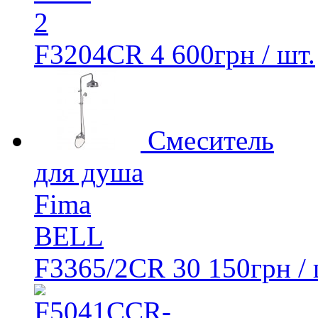
2
F3204CR
4 600
грн
/ шт.
Смеситель
для душа
Fima
BELL
F3365/2CR
30 150
грн
/ 