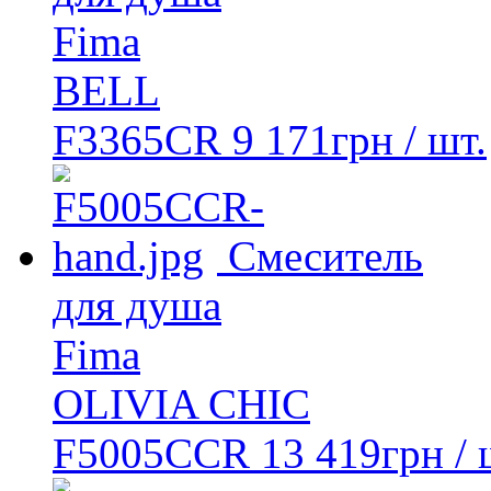
Fima
BELL
F3365CR
9 171
грн
/ шт.
Смеситель
для душа
Fima
OLIVIA CHIC
F5005CCR
13 419
грн
/ 