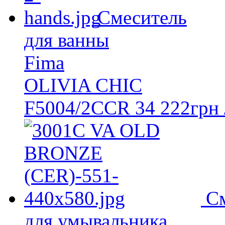
Смеситель
для ванны
Fima
OLIVIA CHIC
F5004/2CCR
34 222
грн
С
для умывальника