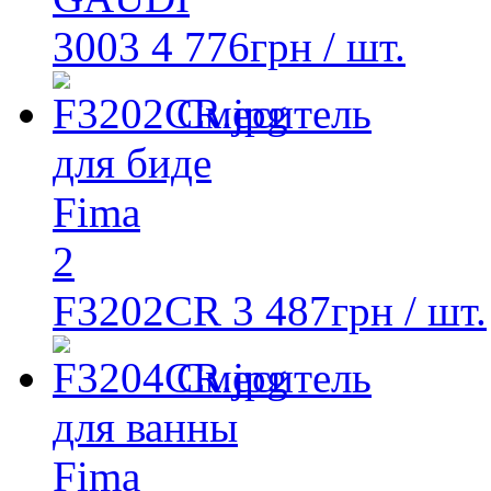
3003
4 776
грн
/ шт.
Смеситель
для биде
Fima
2
F3202CR
3 487
грн
/ шт.
Смеситель
для ванны
Fima