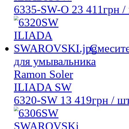
6335-SW-O
23 411
грн
/
Смесит
для умывальника
Ramon Soler
ILIADA SW
6320-SW
13 419
грн
/ шт