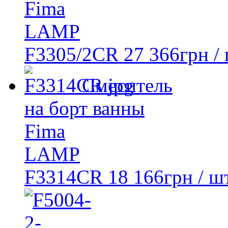
Fima
LAMP
F3305/2CR
27 366
грн
/ 
Смеситель
на борт ванны
Fima
LAMP
F3314CR
18 166
грн
/ шт