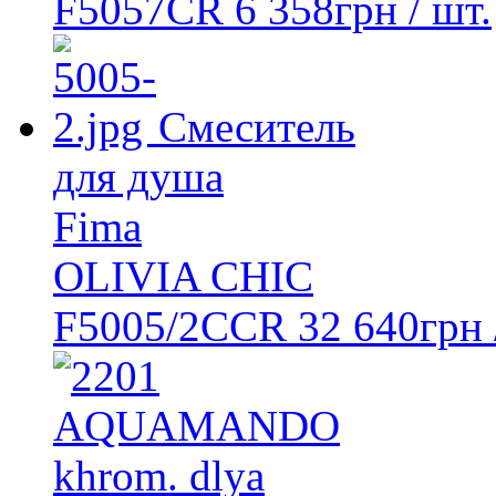
F5057CR
6 358
грн
/ шт.
Смеситель
для душа
Fima
OLIVIA CHIC
F5005/2CCR
32 640
грн