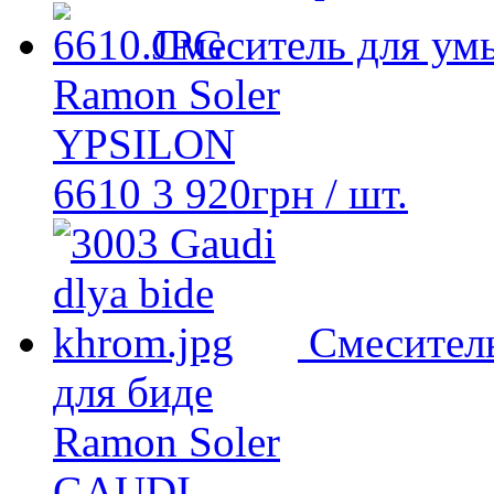
Смеcитель для ум
Ramon Soler
YPSILON
6610
3 920
грн
/ шт.
Смесител
для биде
Ramon Soler
GAUDI