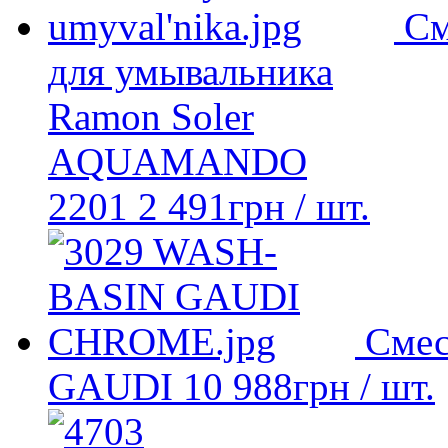
См
для умывальника
Ramon Soler
AQUAMANDO
2201
2 491
грн
/ шт.
Смес
GAUDI
10 988
грн
/ шт.