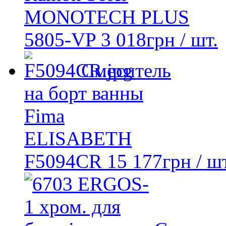
MONOTECH PLUS
5805-VP
3 018
грн
/ шт.
Смеситель
на борт ванны
Fima
ELISABETH
F5094CR
15 177
грн
/ шт