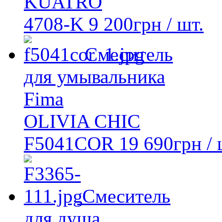
KUATRO
4708-K
9 200
грн
/ шт.
Смеситель
для умывальника
Fima
OLIVIA CHIC
F5041COR
19 690
грн
/ 
Смеситель
для душа