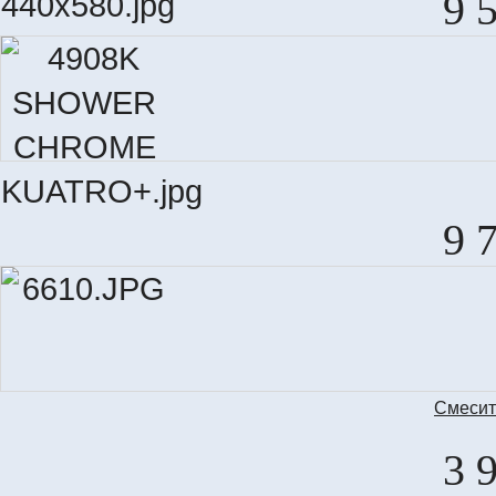
9 
9 
Смеcит
3 