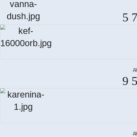
5 
д
9 
д