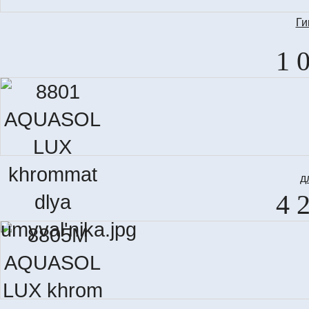
Ги
1 
д
4 