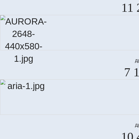
11 
д
7 
д
10 