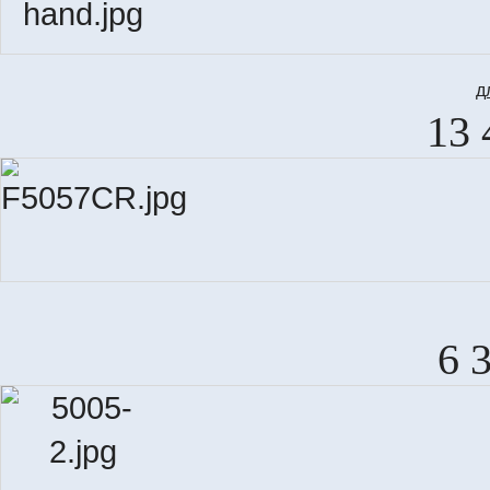
д
13 
6 