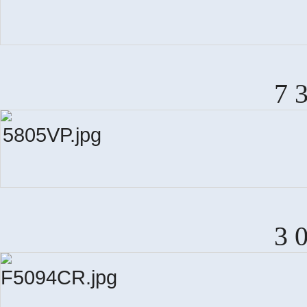
7 
3 
M