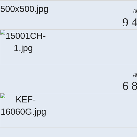
д
9 
д
6 