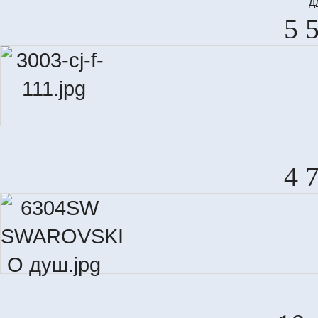
д
5 
4 