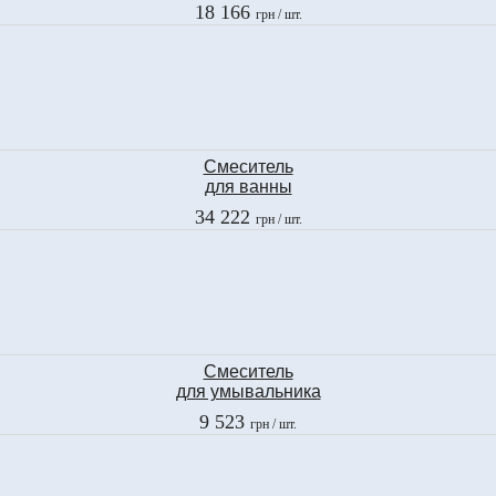
Fima
18 166
грн
/ шт.
LAMP
F3314CR
Смеситель
для ванны
Fima
34 222
грн
/ шт.
OLIVIA CHIC
F5004/2CCR
Смеситель
для умывальника
Ramon Soler
9 523
грн
/ шт.
GAUDI
3001C VA