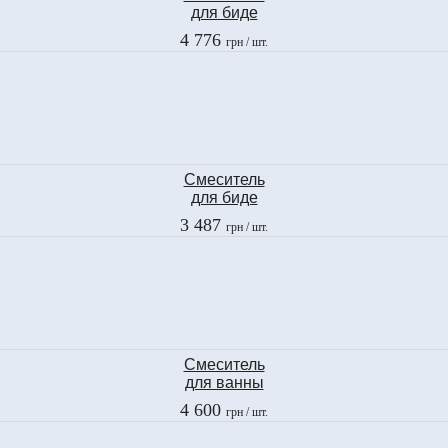
для биде
Ramon Soler
4 776
грн
/ шт.
GAUDI
3003
Смеситель
для биде
Fima
3 487
грн
/ шт.
2
F3202CR
Смеситель
для ванны
Fima
4 600
грн
/ шт.
2
F3204CR