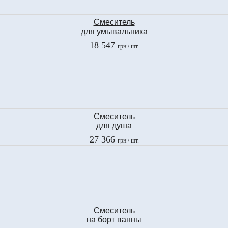
Смеситель
для умывальника
Fima
18 547
грн
/ шт.
BRICK CHIC
F3611CCR
Смеситель
для душа
Fima
27 366
грн
/ шт.
LAMP
F3305/2CR
Смеситель
на борт ванны