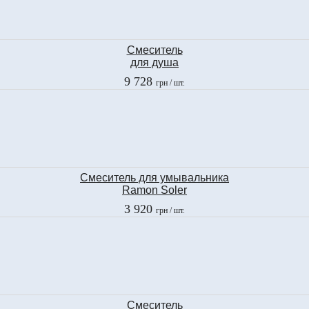
Смеситель
для душа
Ramon Soler
9 728
грн
/ шт.
KUATRO PLUS
4908-K
Смеcитель для умывальника
Ramon Soler
YPSILON
3 920
грн
/ шт.
6610
Смеситель