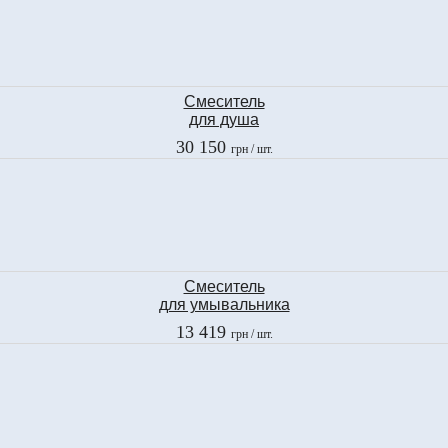
Смеситель
для душа
Fima
30 150
грн
/ шт.
BELL
F3365/2CR
Смеситель
для умывальника
Fima
13 419
грн
/ шт.
OLIVIA CHIC
F5041CCR