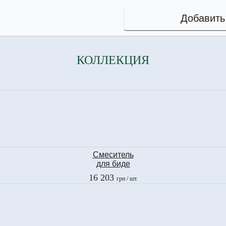
Добавить
КОЛЛЕКЦИЯ
Смеситель
для биде
Fima
16 203
грн
/ шт.
BRICK CHIC
F3512CCR