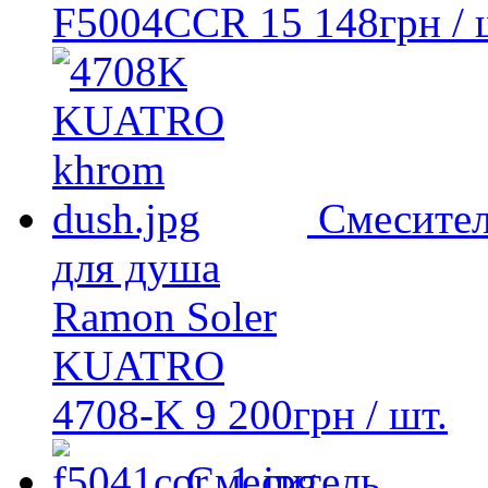
F5004CCR
15 148
грн
/ 
Смесите
для душа
Ramon Soler
KUATRO
4708-K
9 200
грн
/ шт.
Смеситель