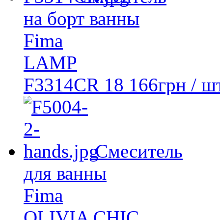
на борт ванны
Fima
LAMP
F3314CR
18 166
грн
/ шт
Смеситель
для ванны
Fima
OLIVIA CHIC