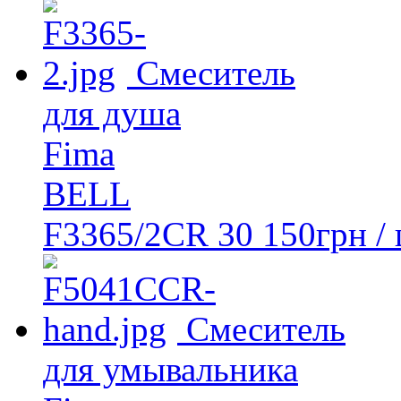
Смеситель
для душа
Fima
BELL
F3365/2CR
30 150
грн
/ 
Смеситель
для умывальника