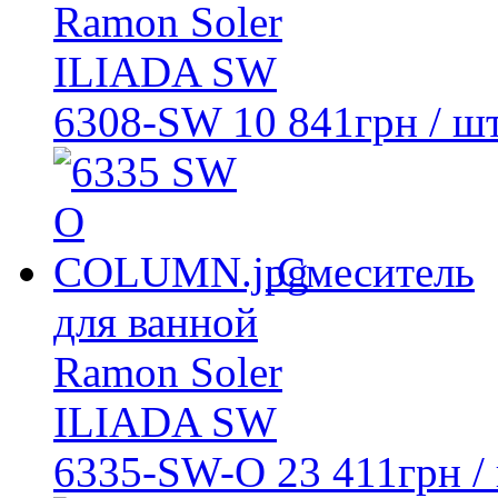
Ramon Soler
ILIADA SW
6308-SW
10 841
грн
/ шт
Смеситель
для ванной
Ramon Soler
ILIADA SW
6335-SW-O
23 411
грн
/