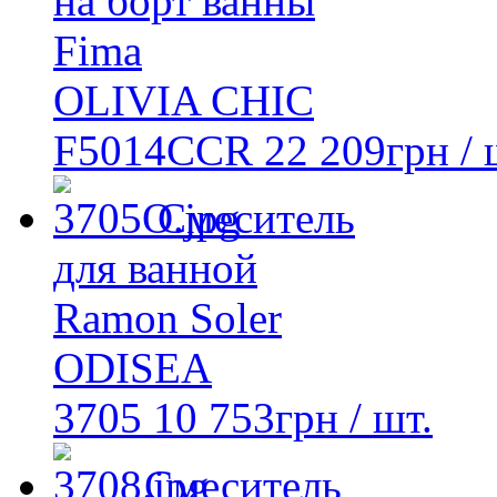
на борт ванны
Fima
OLIVIA CHIC
F5014CCR
22 209
грн
/ 
Смеситель
для ванной
Ramon Soler
ODISEA
3705
10 753
грн
/ шт.
Смеситель