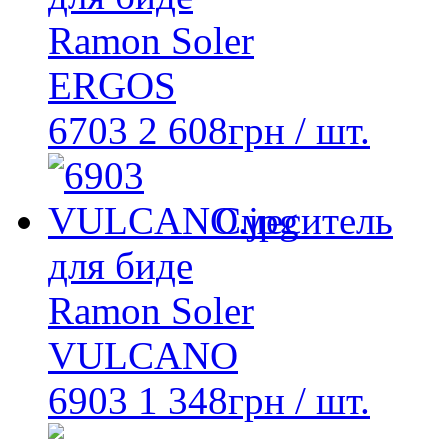
Ramon Soler
ERGOS
6703
2 608
грн
/ шт.
Смеситель
для биде
Ramon Soler
VULCANO
6903
1 348
грн
/ шт.