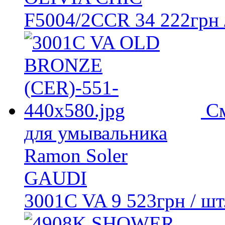
F5004/2CCR
34 222
грн
С
для умывальника
Ramon Soler
GAUDI
3001C VA
9 523
грн
/ шт