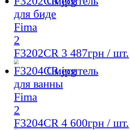
Смеситель
для биде
Fima
2
F3202CR
3 487
грн
/ шт.
Смеситель
для ванны
Fima
2
F3204CR
4 600
грн
/ шт.