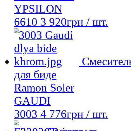
YPSILON
6610
3 920
грн
/ шт.
Смесител
для биде
Ramon Soler
GAUDI
3003
4 776
грн
/ шт.