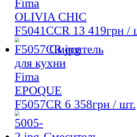
Fima
OLIVIA CHIC
F5041CCR
13 419
грн
/ 
Смеситель
для кухни
Fima
EPOQUE
F5057CR
6 358
грн
/ шт.
Смеситель