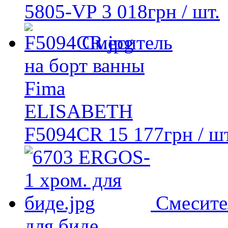
5805-VP
3 018
грн
/ шт.
Смеситель
на борт ванны
Fima
ELISABETH
F5094CR
15 177
грн
/ шт
Смесите
для биде