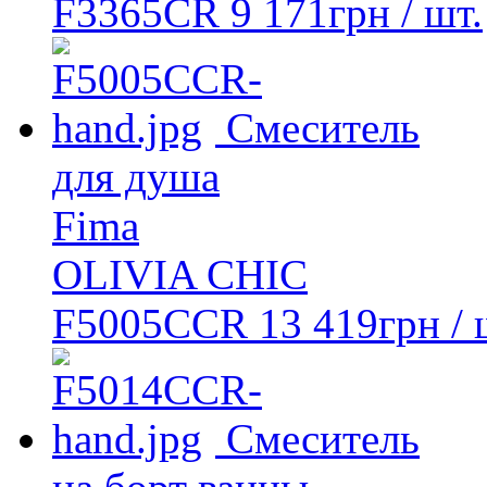
F3365CR
9 171
грн
/ шт.
Смеситель
для душа
Fima
OLIVIA CHIC
F5005CCR
13 419
грн
/ 
Смеситель