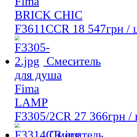
Fima
BRICK CHIC
F3611CCR
18 547
грн
/ 
Смеситель
для душа
Fima
LAMP
F3305/2CR
27 366
грн
/ 
Смеситель