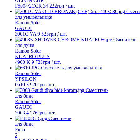
OLIVIA CHIC
F5004/2CCR
34 222
грн
/ шт.
Смеси
для умывальника
Ramon Soler
GAUDI
3001C VA
9 523
грн
/ шт.
Смеситель
для душа
Ramon Soler
KUATRO PLUS
4908-K
9 728
грн
/ шт.
Смеcитель для умывальника
Ramon Soler
YPSILON
6610
3 920
грн
/ шт.
Смеситель
для биде
Ramon Soler
GAUDI
3003
4 776
грн
/ шт.
Смеситель
для биде
Fima
2