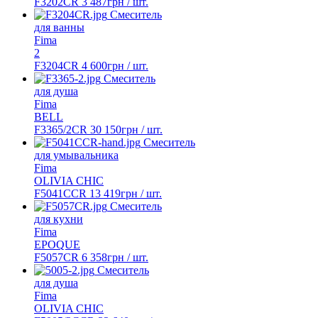
F3202CR
3 487
грн
/ шт.
Смеситель
для ванны
Fima
2
F3204CR
4 600
грн
/ шт.
Смеситель
для душа
Fima
BELL
F3365/2CR
30 150
грн
/ шт.
Смеситель
для умывальника
Fima
OLIVIA CHIC
F5041CCR
13 419
грн
/ шт.
Смеситель
для кухни
Fima
EPOQUE
F5057CR
6 358
грн
/ шт.
Смеситель
для душа
Fima
OLIVIA CHIC