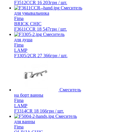
F3512CCR
16 203
грн
/ шт.
Смеситель
для умывальника
Fima
BRICK CHIC
F3611CCR
18 547
грн
/ шт.
Смеситель
для душа
Fima
LAMP
F3305/2CR
27 366
грн
/ шт.
Смеситель
на борт ванны
Fima
LAMP
F3314CR
18 166
грн
/ шт.
Смеситель
для ванны
Fima