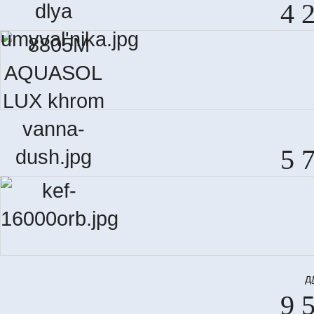
4 
5 
д
9 