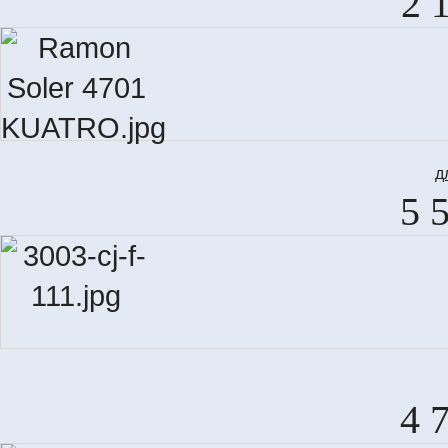
2 
д
5 
4 