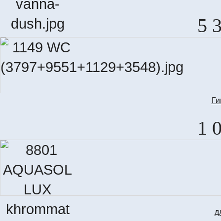
5 
Ги
1 
д