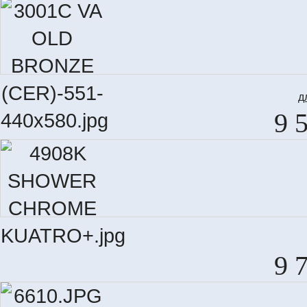
д
9 
9 