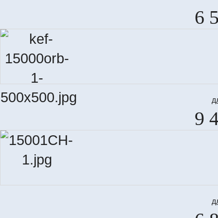
6 
д
9 
д