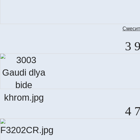
Смеcит
3 
4 