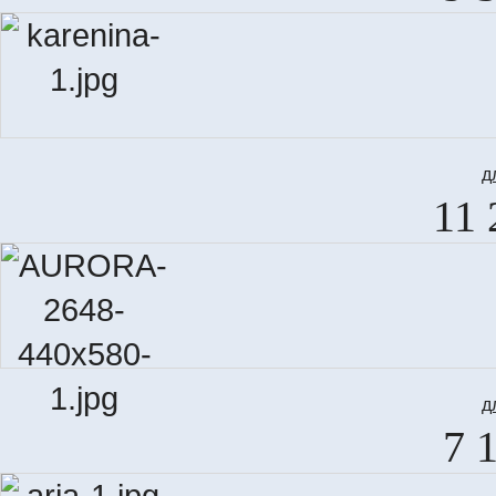
д
11 
д
7 