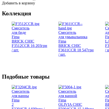
Добавить в корзину
Коллекция
Смеситель
С
для биде
Смеситель
дл
Fima
для умывальника
Fi
BRICK CHIC
Fima
L
F3512CCR
16 203
грн
BRICK CHIC
F
/ шт.
F3611CCR
18 547
грн
/ 
/ шт.
Подобные товары
Смеситель
Смеситель
С
для ванны
для ванной
дл
Fima
Fima
Fi
2
OLIVIA CHIC
B
F3204CR
4 600
грн
/
F5004CCR
15 148
грн
F