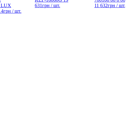
 LUX
631
грн
/ шт.
11 632
грн
/ шт.
14
грн
/ шт.