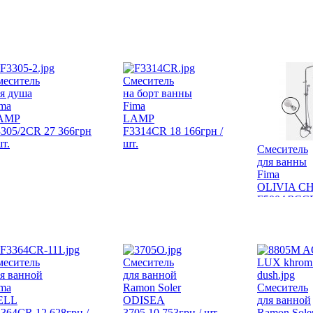
меситель
Смеситель
я душа
на борт ванны
ma
Fima
AMP
LAMP
3305/2CR
27 366
грн
F3314CR
18 166
грн
/
шт.
шт.
Смеситель
для ванны
Fima
OLIVIA C
F5004/2CC
222
грн
/ шт
меситель
Смеситель
я ванной
для ванной
ma
Ramon Soler
Смеситель
ELL
ODISEA
для ванной
3364CR
12 628
грн
/
3705
10 753
грн
/ шт.
Ramon Sole