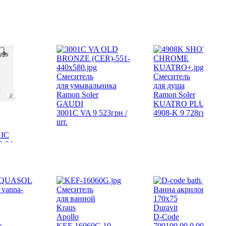
Смеситель
Смеситель
для умывальника
для душа
Ramon Soler
Ramon Soler
GAUDI
KUATRO PLUS
3001C VA
9 523
грн
/
4908-K
9 728
грн
/ шт
шт.
HIC
R
34
.
Смеситель
Ванна акриловая
для ванной
170х75
Kraus
Duravit
Apollo
D-Code
r
KEF-16060G
19
700100 00 0 00 0000