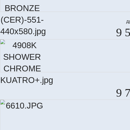
д
9 
9 