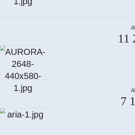
д
11 
д
7 