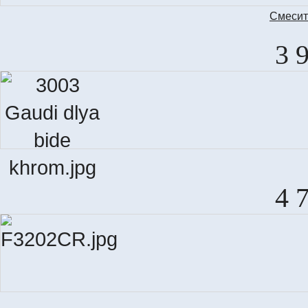
Смеcит
3 
4 