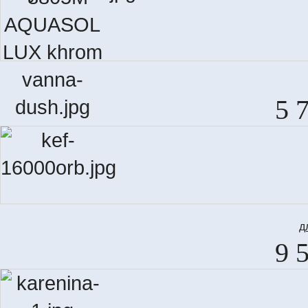
5 
д
9 