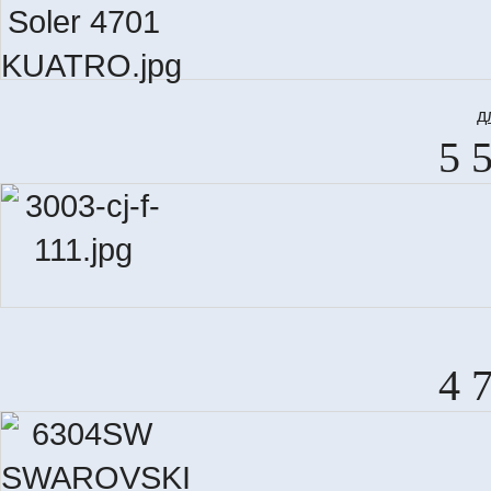
д
5 
4 