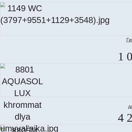
Ги
1 
д
4 