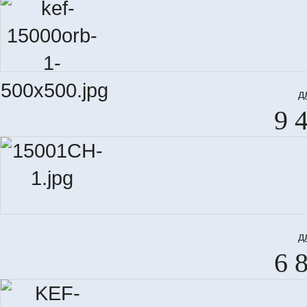
д
9 
д
6 