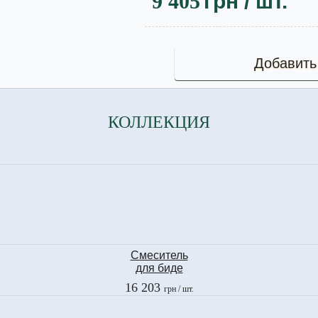
9 405
грн
/ шт.
Добавить
КОЛЛЕКЦИЯ
Смеситель
для биде
Fima
16 203
грн
/ шт.
BRICK CHIC
F3512CCR