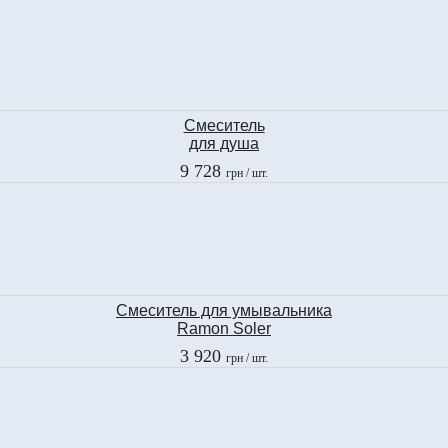
3001C VA
Смеситель
для душа
Ramon Soler
9 728
грн
/ шт.
KUATRO PLUS
4908-K
Смеcитель для умывальника
Ramon Soler
YPSILON
3 920
грн
/ шт.
6610