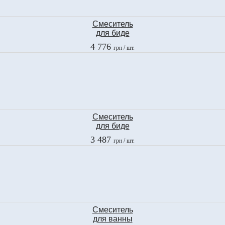
Смеситель
для биде
Ramon Soler
4 776
грн
/ шт.
GAUDI
3003
Смеситель
для биде
Fima
3 487
грн
/ шт.
2
F3202CR
Смеситель
для ванны