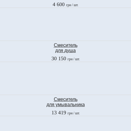
Fima
4 600
грн
/ шт.
2
F3204CR
Смеситель
для душа
Fima
30 150
грн
/ шт.
BELL
F3365/2CR
Смеситель
для умывальника
Fima
13 419
грн
/ шт.
OLIVIA CHIC
F5041CCR