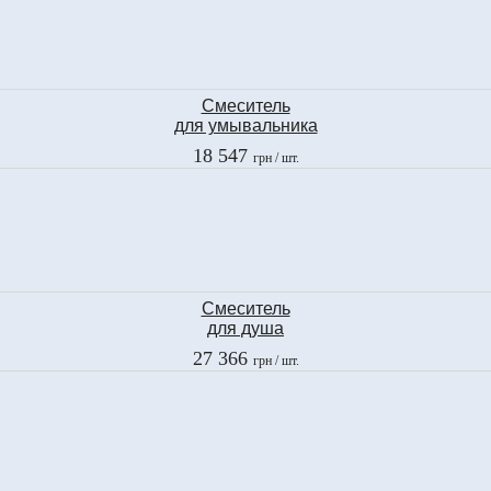
Смеситель
для умывальника
Fima
18 547
грн
/ шт.
BRICK CHIC
F3611CCR
Смеситель
для душа
Fima
27 366
грн
/ шт.
LAMP
F3305/2CR