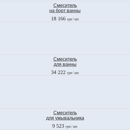
Смеситель
на борт ванны
Fima
18 166
грн
/ шт.
LAMP
F3314CR
Смеситель
для ванны
Fima
34 222
грн
/ шт.
OLIVIA CHIC
F5004/2CCR
Смеситель
для умывальника
Ramon Soler
9 523
грн
/ шт.
GAUDI