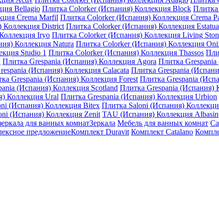
ция Bellagio
Плитка Colorker (Испания) Коллекция Block
Плитка 
кция Crema Marfil
Плитка Colorker (Испания) Коллекция Crema P
 Коллекция District
Плитка Colorker (Испания) Коллекция Estatua
Коллекция Iryo
Плитка Colorker (Испания) Коллекция Living Ston
ния) Коллекция Natura
Плитка Colorker (Испания) Коллекция Oni
екция Studio 1
Плитка Colorker (Испания) Коллекция Thassos
Пли
n
Плитка Grespania (Испания) Коллекция Agora
Плитка Grespania
respania (Испания) Коллекция Calacata
Плитка Grespania (Испан
ка Grespania (Испания) Коллекция Forest
Плитка Grespania (Исп
ania (Испания) Коллекция Scotland
Плитка Grespania (Испания) 
я) Коллекция Ural
Плитка Grespania (Испания) Коллекция Urbion
ni (Испания) Коллекция Bitex
Плитка Saloni (Испания) Коллекция
oni (Испания) Коллекция Zenit
TAU (Испания) Коллекция Albasin
зеркала для ванных комнат
Зеркала
Мебель для ванных комнат
Са
ексное предложение
Комплект Duravit
Комплект Catalano
Компле