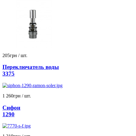
205
грн
/ шт.
Переключатель воды
3375
1 260
грн
/ шт.
Сифон
1290