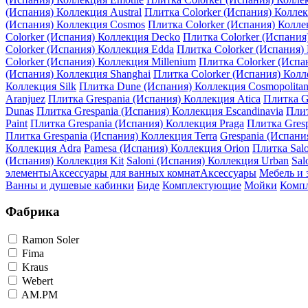
(Испания) Коллекция Austral
Плитка Colorker (Испания) Коллек
(Испания) Коллекция Cosmos
Плитка Colorker (Испания) Колле
Colorker (Испания) Коллекция Decko
Плитка Colorker (Испания)
Colorker (Испания) Коллекция Edda
Плитка Colorker (Испания) 
Colorker (Испания) Коллекция Millenium
Плитка Colorker (Испа
(Испания) Коллекция Shanghai
Плитка Colorker (Испания) Колл
Коллекция Silk
Плитка Dune (Испания) Коллекция Cosmopolita
Aranjuez
Плитка Grespania (Испания) Коллекция Atica
Плитка G
Dunas
Плитка Grespania (Испания) Коллекция Escandinavia
Плит
Paint
Плитка Grespania (Испания) Коллекция Praga
Плитка Gresp
Плитка Grespania (Испания) Коллекция Terra
Grespania (Испани
Коллекция Adra
Pamesa (Испания) Коллекция Orion
Плитка Salo
(Испания) Коллекция Kit
Saloni (Испания) Коллекция Urban
Sal
элементы
Аксессуары для ванных комнат
Аксессуары
Мебель и 
Ванны и душевые кабинки
Биде
Комплектующие
Мойки
Компл
Фабрика
Ramon Soler
Fima
Kraus
Webert
AM.PM