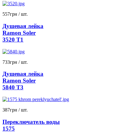
557
грн
/ шт.
Душевая лейка
Ramon Soler
3520 T1
733
грн
/ шт.
Душевая лейка
Ramon Soler
5840 T3
387
грн
/ шт.
Переключатель воды
1575