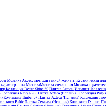
коры
Мозаика
Аксессуары для ванной комнаты
Керамическая пли
 керамогранита
Мозаика
Мозаика стеклянная
Мозаика керамичес
ия) Коллекция Desire Shine 60
Плитка Azteca (Испания) Коллекц
) Коллекция Navy R90
Плитка Azteca (Испания) Коллекция Pulpi
я) Коллекция Timber 67
Плитка Azteca (Испания) Коллекция Trop
ллекция Baltic
Плитка Ceracasa (Испания) Коллекция Damore
Пл
кция Activ
Плитка Colorker (Испания) Коллекция Adagio
Плитка 