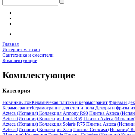
Главная
Интернет магазин
Сантехника и смесители
Комплектующие
Комплектующие
Категория
Новинки
Сток
Керамичекая плитка и керамогранит
Фризы и де
Керамогранит
Керамогранит для стен и пола
Декоры и фризы из
Azteca (Испания) Коллекция Armony R90
Плитка Azteca (Испан
Azteca (Испания) Коллекция Look R59
Плитка Azteca (Испания
Azteca (Испания) Коллекция Solaris R75
Плитка Azteca (Испани
Azteca (Испания) Коллекция Xian
Плитка Ceracasa (Испания) Ко
(Испания) Коллекция Emotile
Плитка Colorker (Испания) Колле