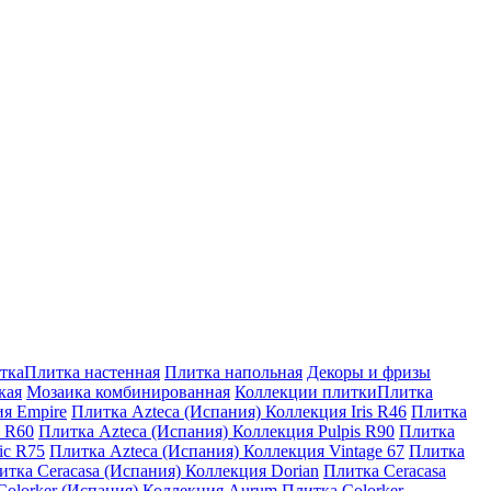
тка
Плитка настенная
Плитка напольная
Декоры и фризы
кая
Мозаика комбинированная
Коллекции плитки
Плитка
ия Empire
Плитка Azteca (Испания) Коллекция Iris R46
Плитка
s R60
Плитка Azteca (Испания) Коллекция Pulpis R90
Плитка
ic R75
Плитка Azteca (Испания) Коллекция Vintage 67
Плитка
итка Ceracasa (Испания) Коллекция Dorian
Плитка Ceracasa
Colorker (Испания) Коллекция Aurum
Плитка Colorker