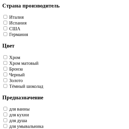
Страна производитель
Италия
Испания
США
Германия
Цвет
Хром
Хром матовый
Бронза
Черный
Золото
Tёмный шоколад
Предназначение
для ванны
для кухни
для душа
для умывальника