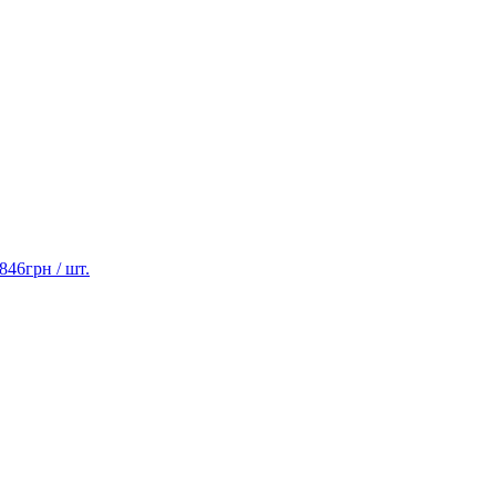
 846
грн
/ шт.