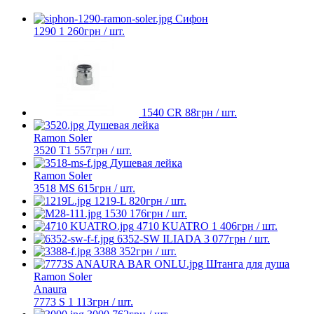
Сифон
1290
1 260
грн
/ шт.
1540 CR
88
грн
/ шт.
Душевая лейка
Ramon Soler
3520 T1
557
грн
/ шт.
Душевая лейка
Ramon Soler
3518 MS
615
грн
/ шт.
1219-L
820
грн
/ шт.
1530
176
грн
/ шт.
4710 KUATRO
1 406
грн
/ шт.
6352-SW ILIADA
3 077
грн
/ шт.
3388
352
грн
/ шт.
Штанга для душа
Ramon Soler
Anaura
7773 S
1 113
грн
/ шт.