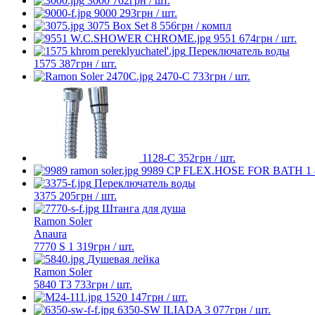
3000
762
грн
/ шт.
9000
293
грн
/ шт.
3075 Box Set
8 556
грн
/ компл
9551
674
грн
/ шт.
Переключатель воды
1575
387
грн
/ шт.
2470-С
733
грн
/ шт.
1128-C
352
грн
/ шт.
9989 СP FLEX.HOSE FOR BATH
1
Переключатель воды
3375
205
грн
/ шт.
Штанга для душа
Ramon Soler
Anaura
7770 S
1 319
грн
/ шт.
Душевая лейка
Ramon Soler
5840 T3
733
грн
/ шт.
1520
147
грн
/ шт.
6350-SW ILIADA
3 077
грн
/ шт.