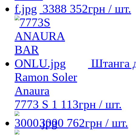
3388
352
грн
/ шт.
Штанга 
Ramon Soler
Anaura
7773 S
1 113
грн
/ шт.
3000
762
грн
/ шт.