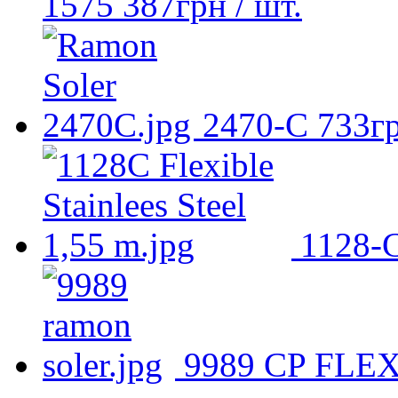
1575
387
грн
/ шт.
2470-С
733
г
1128-
9989 СP FLE