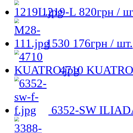
1219-L
820
грн
/ ш
1530
176
грн
/ шт.
4710 KUATR
6352-SW ILIAD