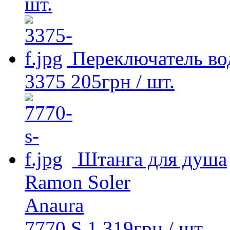
шт.
Переключатель в
3375
205
грн
/ шт.
Штанга для душа
Ramon Soler
Anaura
7770 S
1 319
грн
/ шт.