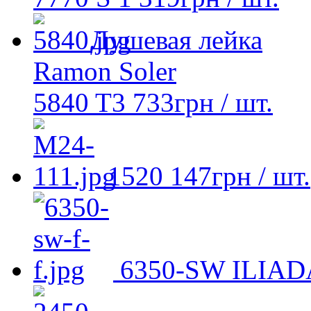
Душевая лейка
Ramon Soler
5840 T3
733
грн
/ шт.
1520
147
грн
/ шт.
6350-SW ILIAD