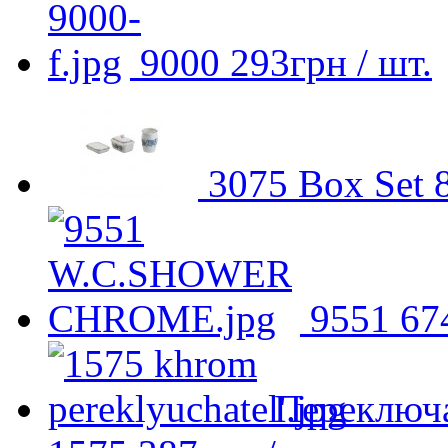
9000
293
грн
/ шт.
3075 Box Set
9551
67
Переключа