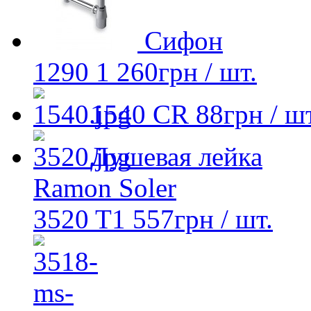
Сифон
1290
1 260
грн
/ шт.
1540 CR
88
грн
/ шт
Душевая лейка
Ramon Soler
3520 T1
557
грн
/ шт.