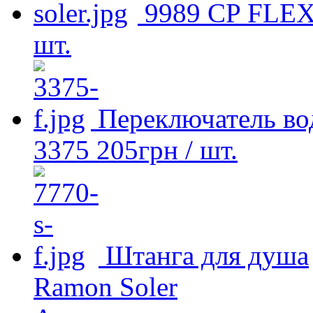
9989 СP FLE
шт.
Переключатель в
3375
205
грн
/ шт.
Штанга для душа
Ramon Soler