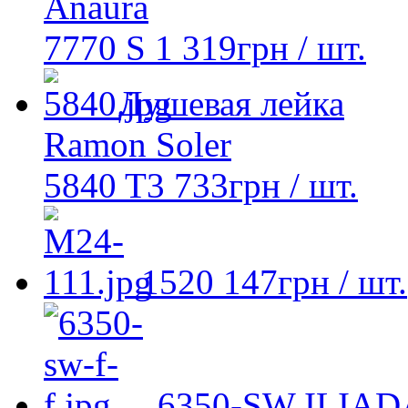
Anaura
7770 S
1 319
грн
/ шт.
Душевая лейка
Ramon Soler
5840 T3
733
грн
/ шт.
1520
147
грн
/ шт.
6350-SW ILIAD