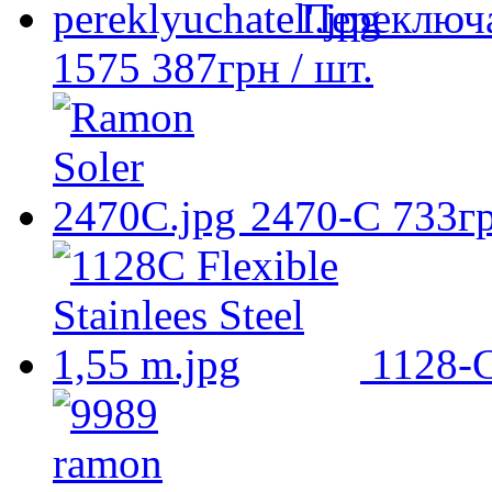
Переключа
1575
387
грн
/ шт.
2470-С
733
г
1128-