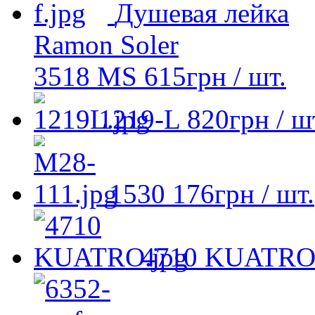
Душевая лейка
Ramon Soler
3518 MS
615
грн
/ шт.
1219-L
820
грн
/ ш
1530
176
грн
/ шт.
4710 KUATR