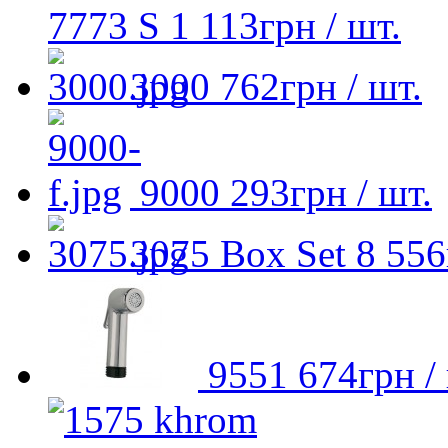
7773 S
1 113
грн
/ шт.
3000
762
грн
/ шт.
9000
293
грн
/ шт.
3075 Box Set
8 556
9551
674
грн
/