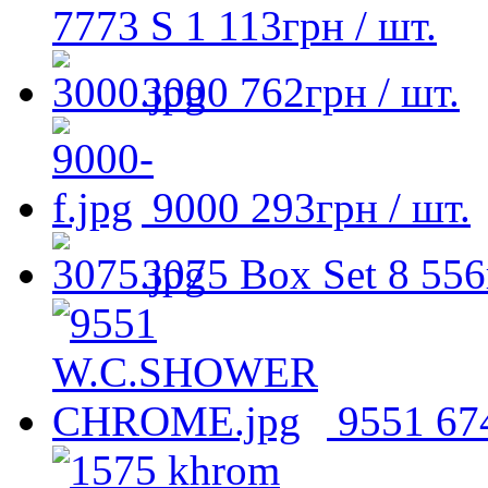
7773 S
1 113
грн
/ шт.
3000
762
грн
/ шт.
9000
293
грн
/ шт.
3075 Box Set
8 556
9551
67