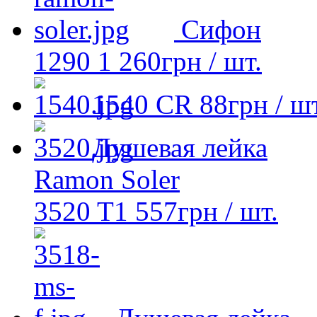
Сифон
1290
1 260
грн
/ шт.
1540 CR
88
грн
/ шт
Душевая лейка
Ramon Soler
3520 T1
557
грн
/ шт.