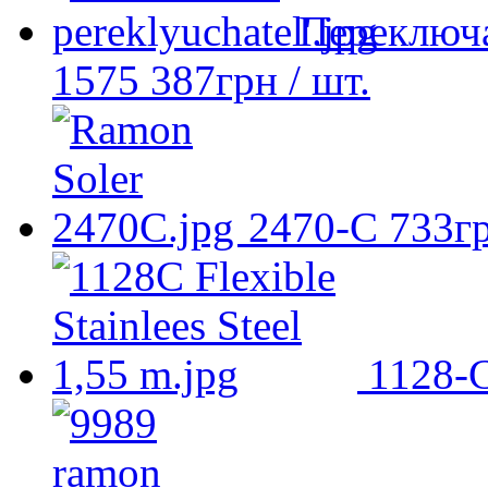
Переключа
1575
387
грн
/ шт.
2470-С
733
г
1128-