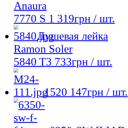
Anaura
7770 S
1 319
грн
/ шт.
Душевая лейка
Ramon Soler
5840 T3
733
грн
/ шт.
1520
147
грн
/ шт.