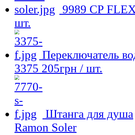
9989 СP FLE
шт.
Переключатель в
3375
205
грн
/ шт.
Штанга для душа
Ramon Soler