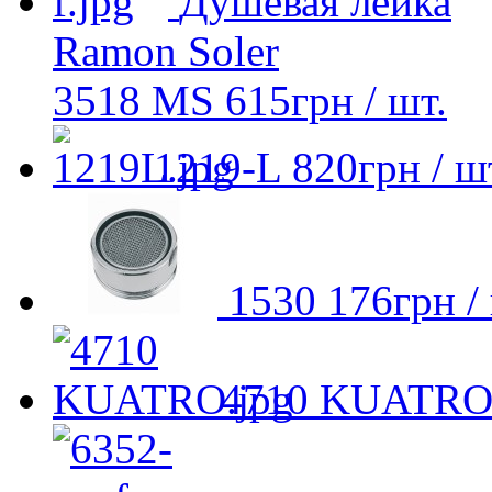
Душевая лейка
Ramon Soler
3518 MS
615
грн
/ шт.
1219-L
820
грн
/ ш
1530
176
грн
/
4710 KUATR