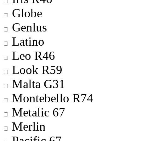
Globe
Genlus
Latino
Leo R46
Look R59
Malta G31
Montebello R74
Metalic 67
Merlin
Pacific 67