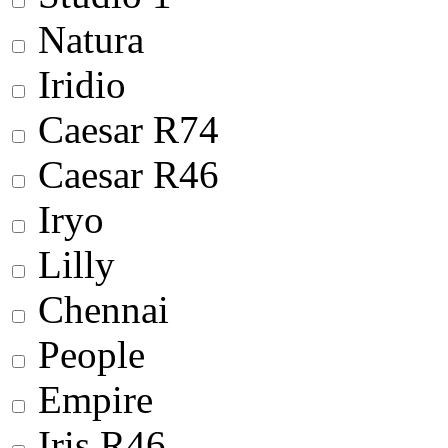
Natura
Iridio
Сaesar R74
Сaesar R46
Iryo
Lilly
Chennai
People
Empire
Iris R46