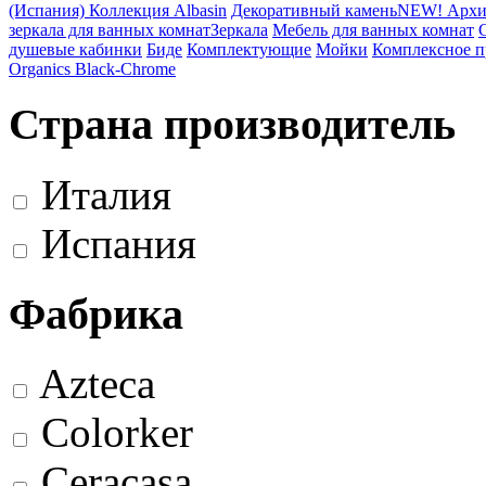
(Испания) Коллекция Albasin
Декоративный камень
NEW! Архи
зеркала для ванных комнат
Зеркала
Мебель для ванных комнат
душевые кабинки
Биде
Комплектующие
Мойки
Комплексное 
Organics Black-Chrome
Страна производитель
Италия
Испания
Фабрика
Azteca
Colorker
Ceracasa