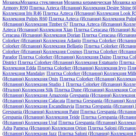
Мозаика
Мозаика стеклянная
Мозаика керамическая
Мозаика к
Armony R90
Плитка Azteca (Испания) Коллекция Desire Shine 6
Коллекция Iris R46
Плитка Azteca (Испания) Коллекция Look R
Коллекция Pulpis R60
Плитка Azteca (Испания) Коллекция Pulp
(Испания) Коллекция Timber 67
Плитка Azteca (Испания) Колле
Azteca (Испания) Коллекция Xian
Плитка Ceracasa (Испания) Ко
Ceracasa (Испания) Коллекция Dorian
Плитка Ceracasa (Испания
Colorker (Испания) Коллекция Adagio
Плитка Colorker (Испани
Colorker (Испания) Коллекция Bellagio
Плитка Colorker (Испан
Colorker (Испания) Коллекция Cosmos
Плитка Colorker (Испани
Parador
Плитка Colorker (Испания) Коллекция Daino
Плитка Col
District
Плитка Colorker (Испания) Коллекция Estatuario
Плитка 
Коллекция Edda
Плитка Colorker (Испания) Коллекция Iryo
Пли
Коллекция Mandalay
Плитка Colorker (Испания) Коллекция Mil
(Испания) Коллекция Onix
Плитка Colorker (Испания) Коллекци
(Испания) Коллекция Studio 1
Плитка Colorker (Испания) Колле
(Италия) Коллекция Silk
Плитка Dune (Испания) Коллекция Cos
(Испания) Коллекция Amazonia
Grespania (Испания) Коллекция
(Испания) Коллекция Calacata
Плитка Grespania (Испания) Кол
(Испания) Коллекция Escandinavia
Плитка Grespania (Испания) 
Grespania (Испания) Коллекция Paint
Плитка Grespania (Испани
Grespania (Испания) Коллекция Teide
Плитка Grespania (Испан
(Испания) Коллекция Ural
Плитка Grespania (Испания) Коллекц
Adra
Pamesa (Испания) Коллекция Orion
Плитка Saloni (Испани
(Испания) Коллекция Jazz
Плитка Saloni (Испания) Коллекция K