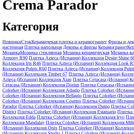
Crema Parador
Категория
Новинки
Сток
Керамичекая плитка и керамогранит
Фризы и де
настенная
Плитка напольная
Декоры и фризы
Керамогранит
Кер
Мозаика
Мозаика стеклянная
Мозаика керамическая
Мозаика к
Armony R90
Плитка Azteca (Испания) Коллекция Desire Shine 6
Коллекция Iris R46
Плитка Azteca (Испания) Коллекция Look R
Коллекция Pulpis R60
Плитка Azteca (Испания) Коллекция Pulp
(Испания) Коллекция Timber 67
Плитка Azteca (Испания) Колле
Azteca (Испания) Коллекция Xian
Плитка Ceracasa (Испания) Ко
Ceracasa (Испания) Коллекция Dorian
Плитка Ceracasa (Испания
Colorker (Испания) Коллекция Adagio
Плитка Colorker (Испани
Colorker (Испания) Коллекция Bellagio
Плитка Colorker (Испан
Colorker (Испания) Коллекция Cosmos
Плитка Colorker (Испани
Parador
Плитка Colorker (Испания) Коллекция Daino
Плитка Col
District
Плитка Colorker (Испания) Коллекция Estatuario
Плитка 
Коллекция Edda
Плитка Colorker (Испания) Коллекция Iryo
Пли
Коллекция Mandalay
Плитка Colorker (Испания) Коллекция Mil
(Испания) Коллекция Onix
Плитка Colorker (Испания) Коллекци
(Испания) Коллекция Studio 1
Плитка Colorker (Испания) Колле