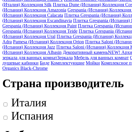
(Италия) Коллекция Silk
Плитка Dune (Испания) Коллекция Cos
(Испания) Коллекция Amazonia
Grespania (Испания) Коллекция
(Испания) Коллекция Calacata
Плитка Grespania (Испания) Кол
(Испания) Коллекция Escandinavia
Плитка Grespania (Испания) 
Grespania (Испания) Коллекция Paint
Плитка Grespania (Испани
Grespania (Испания) Коллекция Teide
Плитка Grespania (Испан
(Испания) Коллекция Ural
Плитка Grespania (Испания) Коллекц
Adra
Pamesa (Испания) Коллекция Orion
Плитка Saloni (Испани
(Испания) Коллекция Jazz
Плитка Saloni (Испания) Коллекция K
(Испания) Коллекция Albasin
Декоративный камень
NEW! Архи
зеркала для ванных комнат
Зеркала
Мебель для ванных комнат
душевые кабинки
Биде
Комплектующие
Мойки
Комплексное 
Organics Black-Chrome
Страна производитель
Италия
Испания