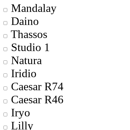
Mandalay
Daino
Thassos
Studio 1
Natura
Iridio
Сaesar R74
Сaesar R46
Iryo
Lilly