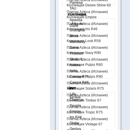
Плитка Azteca (Испания)
Pamesa
Коллекция Desire Shine 60
TAU
Плитка Azteca (Испания)
Cerdomus
Коллекция
Коллекция Empire
Apavisa
Плитка Azteca (Испания)
Albasin
Dune
Коллекция Iris R46
Shanghai
Плитка Azteca (Испания)
Block
Коллекция Look R59
Mandalay
Плитка Azteca (Испания)
Daino
Коллекция Navy R90
Thassos
Studio 1
Плитка Azteca (Испания)
Коллекция Pulpis R60
Natura
Iridio
Плитка Azteca (Испания)
Коллекция Pulpis R90
Сaesar R74
Сaesar R46
Плитка Azteca (Испания)
Цвет
Iryo
Коллекция Solaris R75
Lilly
Плитка Azteca (Испания)
Белый
Chennai
Коллекция Timber 67
People
Плитка Azteca (Испания)
Empire
Коллекция Tropic R75
Iris R46
Плитка Azteca (Испания)
Globe
Коллекция Vintage 67
Genlus