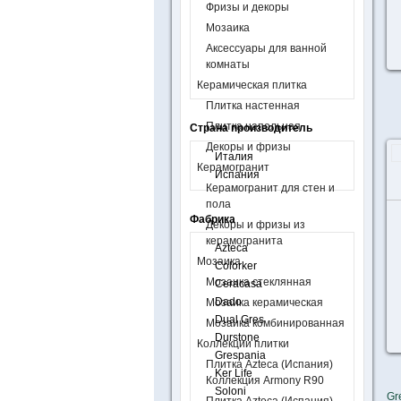
Фризы и декоры
Мозаика
Аксессуары для ванной
комнаты
Керамическая плитка
Плитка настенная
Плитка напольная
Страна производитель
Декоры и фризы
Италия
Керамогранит
Испания
Керамогранит для стен и
пола
Фабрика
Декоры и фризы из
керамогранита
Azteca
Мозаика
Colorker
Мозаика стеклянная
Ceracasa
Dado
Мозаика керамическая
Dual Gres
Мозаика комбинированная
Durstone
Коллекции плитки
Grespania
Плитка Azteca (Испания)
Ker Life
Коллекция Armony R90
Soloni
Gr