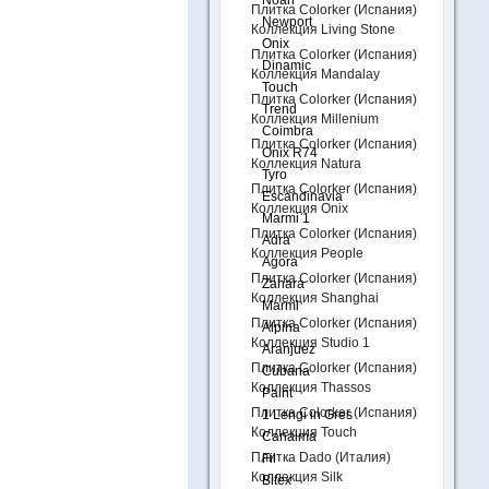
Noah
Плитка Colorker (Испания)
Newport
Коллекция Living Stone
Onix
Плитка Colorker (Испания)
Dinamic
Коллекция Mandalay
Touch
Плитка Colorker (Испания)
Trend
Коллекция Millenium
Coimbra
Плитка Colorker (Испания)
Onix R74
Коллекция Natura
Tyro
Плитка Colorker (Испания)
Escandinavia
Коллекция Onix
Marmi 1
Плитка Colorker (Испания)
Adra
Коллекция People
Agora
Плитка Colorker (Испания)
Zahara
Коллекция Shanghai
Marmi
Плитка Colorker (Испания)
Alpina
Коллекция Studio 1
Aranjuez
Плитка Colorker (Испания)
Cubana
Коллекция Thassos
Paint
Плитка Colorker (Испания)
1 Lengi in Gres
Коллекция Touch
Canaima
Плитка Dado (Италия)
Fil
Коллекция Silk
Bitex