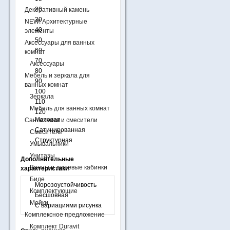
20
Декоративный камень
30
NEW! Архитектурные
40
элементы
50
Аксессуары для ванных
60
комнат
70
Аксессуары
80
Мебель и зеркала для
90
ванных комнат
100
Зеркала
110
Мебель для ванных комнат
120
Матовая
Сантехника и смесители
Сатинированная
Смесители
Структурная
Умывальники
Унитазы
Дополнительные
Ванны и душевые кабинки
характеристики
Биде
Морозоустойчивость
Комплектующие
Бесшовная
Мойки
С вариациями рисунка
Комплексное предложение
Комплект Duravit