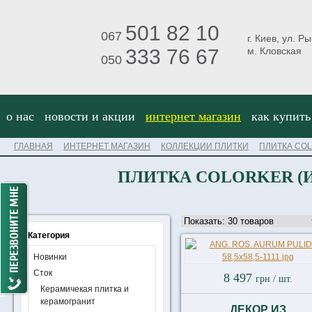
501 82 10
067
г. Киев, ул. Р
333 76 67
м. Кловская
050
о нас
новости и акции
интернет магазин
как купить
ГЛАВНАЯ
ИНТЕРНЕТ МАГАЗИН
КОЛЛЕКЦИИ ПЛИТКИ
ПЛИТКА CO
ПЛИТКА COLORKER (
Категория
Новинки
Сток
8 497
грн
/ шт.
Керамичекая плитка и
керамогранит
ДЕКОР ИЗ