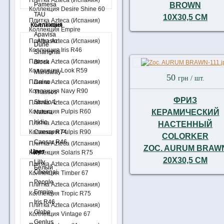
Плитка Azteca (Испания)
Pamesa
BROWN
Коллекция Desire Shine 60
TAU
10X30,5 СМ
Плитка Azteca (Испания)
Cerdomus
Коллекция
Коллекция Empire
Apavisa
Плитка Azteca (Испания)
Albasin
Dune
Коллекция Iris R46
Shanghai
Плитка Azteca (Испания)
Block
Коллекция Look R59
Mandalay
50
грн
/ шт.
Плитка Azteca (Испания)
Daino
Коллекция Navy R90
Thassos
ФРИЗ
Studio 1
Плитка Azteca (Испания)
Коллекция Pulpis R60
КЕРАМИЧЕСКИЙ
Natura
Iridio
Плитка Azteca (Испания)
НАСТЕННЫЙ
Коллекция Pulpis R90
Сaesar R74
COLORKER
Сaesar R46
Плитка Azteca (Испания)
ZOC. AURUM BRAW
Цвет
Iryo
Коллекция Solaris R75
20X30,5 СМ
Lilly
Плитка Azteca (Испания)
Белый
Chennai
Коллекция Timber 67
People
Плитка Azteca (Испания)
Empire
Коллекция Tropic R75
Iris R46
Плитка Azteca (Испания)
Globe
Коллекция Vintage 67
Genlus