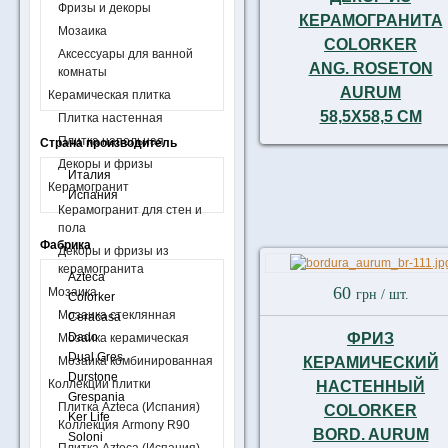
Фризы и декоры
КЕРАМОГРАНИТА
Мозаика
COLORKER
Аксессуары для ванной
ANG. ROSETON
комнаты
AURUM
Керамическая плитка
58,5X58,5 СМ
Плитка настенная
Плитка напольная
Страна производитель
Декоры и фризы
Италия
Керамогранит
Испания
Керамогранит для стен и
пола
Фабрика
Декоры и фризы из
керамогранита
Azteca
60
Мозаика
грн
/ шт.
Colorker
Мозаика стеклянная
Ceracasa
Dado
ФРИЗ
Мозаика керамическая
Dual Gres
Мозаика комбинированная
КЕРАМИЧЕСКИЙ
Durstone
Коллекции плитки
НАСТЕННЫЙ
Grespania
Плитка Azteca (Испания)
COLORKER
Ker Life
Коллекция Armony R90
BORD. AURUM
Soloni