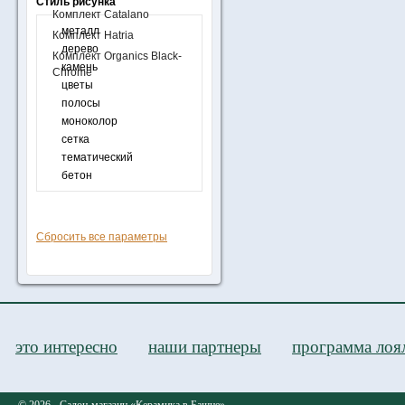
Стиль рисунка
Комплект Catalano
металл
Комплект Hatria
дерево
Комплект Organics Black-
камень
Chrome
цветы
полосы
моноколор
сетка
тематический
бетон
Сбросить все параметры
это интересно
наши партнеры
программа лоя