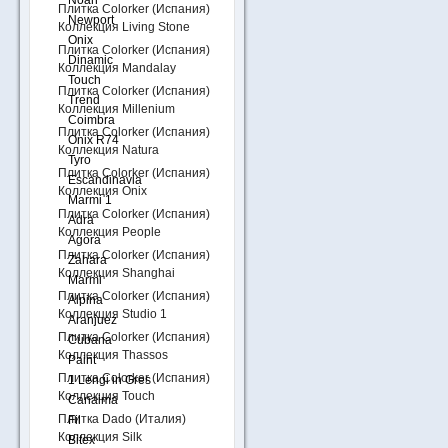
Noah
Плитка Colorker (Испания)
Newport
Коллекция Living Stone
Onix
Плитка Colorker (Испания)
Dinamic
Коллекция Mandalay
Touch
Плитка Colorker (Испания)
Trend
Коллекция Millenium
Coimbra
Плитка Colorker (Испания)
Onix R74
Коллекция Natura
Tyro
Плитка Colorker (Испания)
Escandinavia
Коллекция Onix
Marmi 1
Плитка Colorker (Испания)
Adra
Коллекция People
Agora
Плитка Colorker (Испания)
Zahara
Коллекция Shanghai
Marmi
Плитка Colorker (Испания)
Alpina
Коллекция Studio 1
Aranjuez
Плитка Colorker (Испания)
Cubana
Коллекция Thassos
Paint
Плитка Colorker (Испания)
1 Lengi in Gres
Коллекция Touch
Canaima
Плитка Dado (Италия)
Fil
Коллекция Silk
Bitex