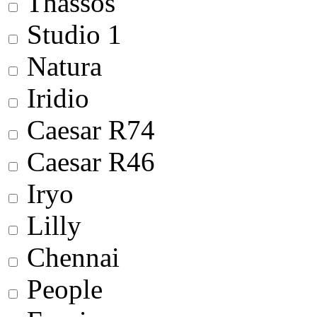
Thassos
Studio 1
Natura
Iridio
Сaesar R74
Сaesar R46
Iryo
Lilly
Chennai
People