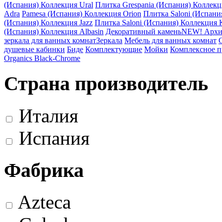
(Испания) Коллекция Ural
Плитка Grespania (Испания) Коллекц
Adra
Pamesa (Испания) Коллекция Orion
Плитка Saloni (Испани
(Испания) Коллекция Jazz
Плитка Saloni (Испания) Коллекция K
(Испания) Коллекция Albasin
Декоративный камень
NEW! Архи
зеркала для ванных комнат
Зеркала
Мебель для ванных комнат
душевые кабинки
Биде
Комплектующие
Мойки
Комплексное 
Organics Black-Chrome
Страна производитель
Италия
Испания
Фабрика
Azteca