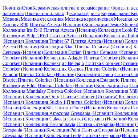
Новинки
Сток
Керамичекая плитка и керамогранит
Фризы и де
настенная
Плитка напольная
Декоры и фризы
Керамогранит
Кер
Мозаика
Мозаика стеклянная
Мозаика керамическая
Мозаика к
Armony R90
Плитка Azteca (Испания) Коллекция Desire Shine 6
Коллекция Iris R46
Плитка Azteca (Испания) Коллекция Look R
Коллекция Pulpis R60
Плитка Azteca (Испания) Коллекция Pulp
(Испания) Коллекция Timber 67
Плитка Azteca (Испания) Колле
Azteca (Испания) Коллекция Xian
Плитка Ceracasa (Испания) Ко
Ceracasa (Испания) Коллекция Dorian
Плитка Ceracasa (Испания
Colorker (Испания) Коллекция Adagio
Плитка Colorker (Испани
Colorker (Испания) Коллекция Bellagio
Плитка Colorker (Испан
Colorker (Испания) Коллекция Cosmos
Плитка Colorker (Испани
Parador
Плитка Colorker (Испания) Коллекция Daino
Плитка Col
District
Плитка Colorker (Испания) Коллекция Estatuario
Плитка 
Коллекция Edda
Плитка Colorker (Испания) Коллекция Iryo
Пли
Коллекция Mandalay
Плитка Colorker (Испания) Коллекция Mil
(Испания) Коллекция Onix
Плитка Colorker (Испания) Коллекци
(Испания) Коллекция Studio 1
Плитка Colorker (Испания) Колле
(Италия) Коллекция Silk
Плитка Dune (Испания) Коллекция Cos
(Испания) Коллекция Amazonia
Grespania (Испания) Коллекция
(Испания) Коллекция Calacata
Плитка Grespania (Испания) Кол
(Испания) Коллекция Escandinavia
Плитка Grespania (Испания) 
Grespania (Испания) Коллекция Paint
Плитка Grespania (Испани
Grespania (Испания) Коллекция Teide
Плитка Grespania (Испан