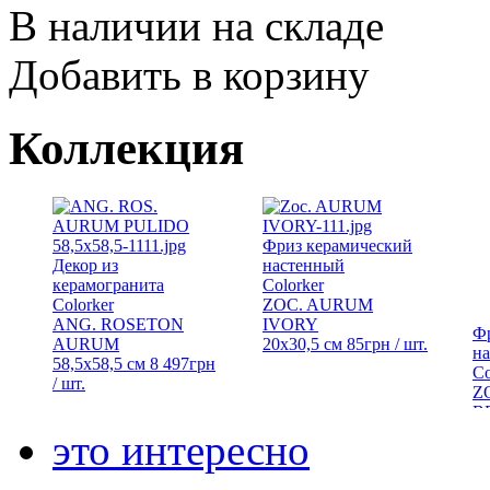
В наличии на складе
Добавить в корзину
Коллекция
Фриз керамический
Декор из
настенный
керамогранита
Colorker
Colorker
ZOC. AURUM
ANG. ROSETON
IVORY
Ф
AURUM
20x30,5 см
85
грн
/ шт.
н
58,5x58,5 см
8 497
грн
Co
/ шт.
Z
B
20
это интересно