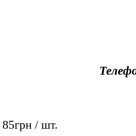
Телефо
85
грн
/ шт.