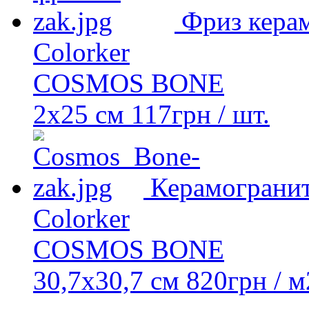
Фриз кера
Colorker
COSMOS BONE
2х25 см
117
грн
/ шт.
Керамограни
Colorker
COSMOS BONE
30,7x30,7 см
820
грн
/ м