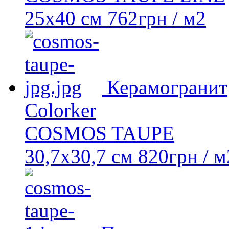
25х40 см
762
грн
/ м2
Керамогранит
Colorker
COSMOS TAUPE
30,7x30,7 см
820
грн
/ м