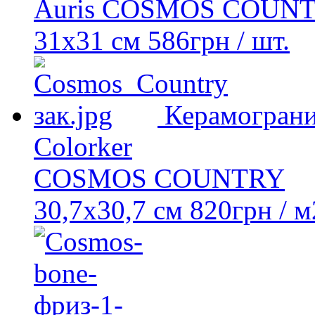
Auris COSMOS COUN
31х31 см
586
грн
/ шт.
Керамогран
Colorker
COSMOS COUNTRY
30,7х30,7 см
820
грн
/ м