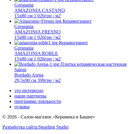
Grespania
AMAZONIA CASTANO
15x80 см
1 026
грн
/ м2
Керамогранит
Grespania
AMAZONIA FRESNO
15x80 см
1 026
грн
/ м2
Керамогранит
Grespania
AMAZONIA ROBLE
15x80 см
1 026
грн
/ м2
Плитка керамическая настенная
Saloni
Bordado Arena
29,5х90 см
399
грн
/ м2
это интересно
наши партнеры
программа лояльности
отзывы
© 2026 - Салон-магазин «Керамика в Башне»
Разработка сайта:
Stearling Studio