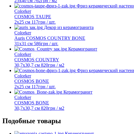
25х40 см
762
грн
/ м2
Фриз керамический настен
Colorker
COSMOS TAUPE
2х25 см
117
грн
/ шт.
Декор из керамогранита
Colorker
Auris COSMOS COUNTRY BONE
31х31 см
586
грн
/ шт.
Керамогранит
Colorker
COSMOS COUNTRY
30,7х30,7 см
820
грн
/ м2
Фриз керамический насте
Colorker
COSMOS BONE
2х25 см
117
грн
/ шт.
Керамогранит
Colorker
COSMOS BONE
30,7x30,7 см
820
грн
/ м2
Подобные товары
Керамогранит