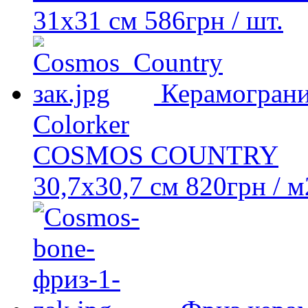
31х31 см
586
грн
/ шт.
Керамогран
Colorker
COSMOS COUNTRY
30,7х30,7 см
820
грн
/ м