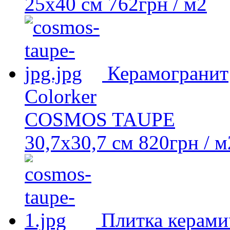
25х40 см
762
грн
/ м2
Керамогранит
Colorker
COSMOS TAUPE
30,7x30,7 см
820
грн
/ м
Плитка керами