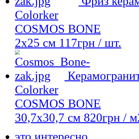
Фриз кера
Colorker
COSMOS BONE
2х25 см
117
грн
/ шт.
Керамограни
Colorker
COSMOS BONE
30,7x30,7 см
820
грн
/ м
это интересно