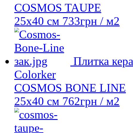
COSMOS TAUPE
25х40 см
733
грн
/ м2
Плитка кер
Colorker
COSMOS BONE LINE
25х40 см
762
грн
/ м2