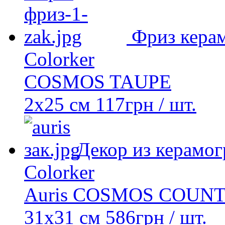
Фриз кера
Colorker
COSMOS TAUPE
2х25 см
117
грн
/ шт.
Декор из керамог
Colorker
Auris COSMOS COUN
31х31 см
586
грн
/ шт.