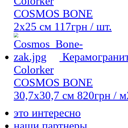
Colorker
COSMOS BONE
2х25 см
117
грн
/ шт.
Керамограни
Colorker
COSMOS BONE
30,7x30,7 см
820
грн
/ м
это интересно
наши партнеры