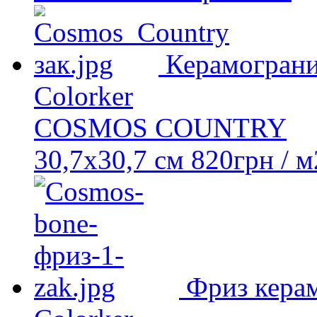
Керамогран
Colorker
COSMOS COUNTRY
30,7х30,7 см
820
грн
/ м
Фриз кера