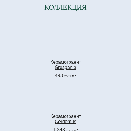
КОЛЛЕКЦИЯ
Керамогранит
Grespania
TANZANIA OCEANO
498
грн
/ м2
22,3x90 см
Керамогранит
Cerdomus
PIETRA D'ASSISI
1 348
грн
/ м2