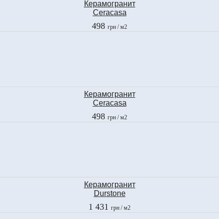
Керамогранит
Ceracasa
DAMORE DARK
498
грн
/ м2
30x62,3 см
Керамогранит
Ceracasa
DAMORE HONEY
498
грн
/ м2
30x62,3 см
Керамогранит
Durstone
MARMI PORTORO
1 431
грн
/ м2
NERO