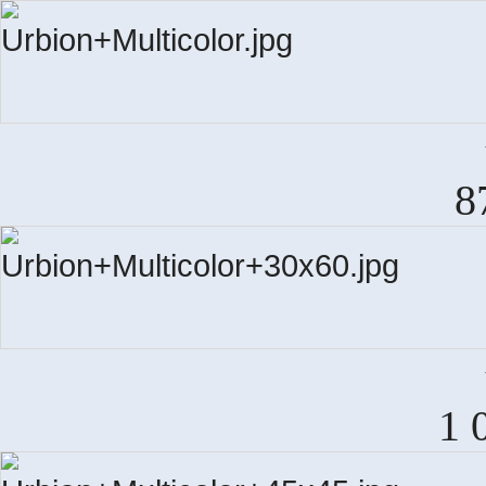
URB
8
URB
1 