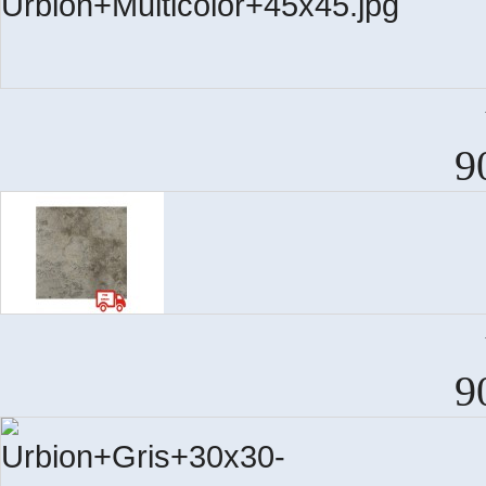
URB
9
9