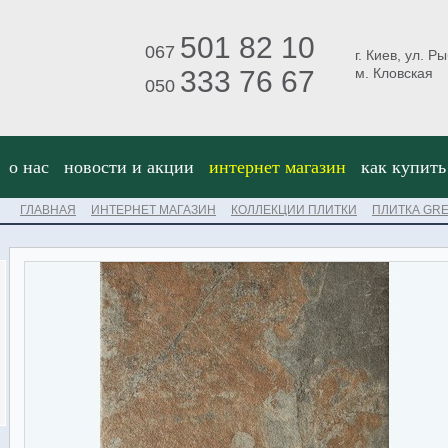
501 82 10
067
г. Киев, ул. Р
333 76 67
м. Кловская
050
о нас
новости и акции
интернет магазин
как купить
ГЛАВНАЯ
ИНТЕРНЕТ МАГАЗИН
КОЛЛЕКЦИИ ПЛИТКИ
ПЛИТКА GRE