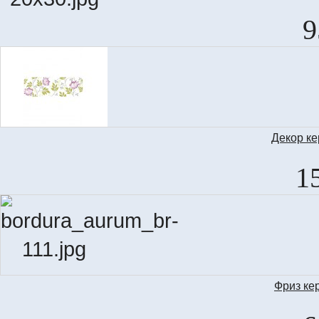
T
9
MO
Декор к
DEC.
1
Фриз ке
BOR