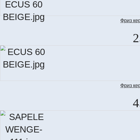
Фриз ке
MOL
2
Фриз ке
4