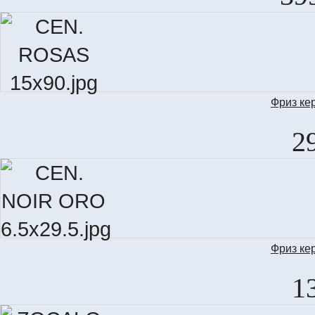
Фриз ке
2
Фриз ке
C
1