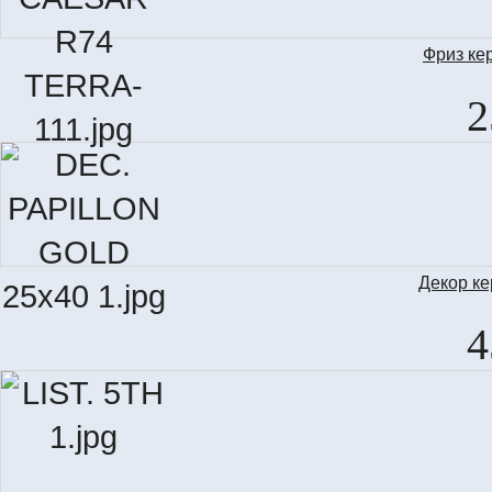
Фриз ке
MOLD.
2
Декор к
DEC
4