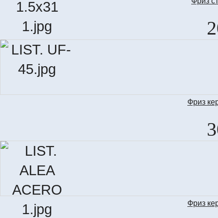
Фриз с
LIS
2
Фриз ке
3
Фриз ке