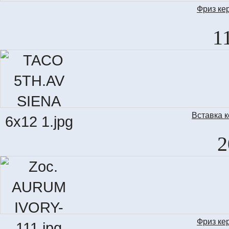
Фриз ке
LI
1
Вставка 
TA
2
Фриз ке