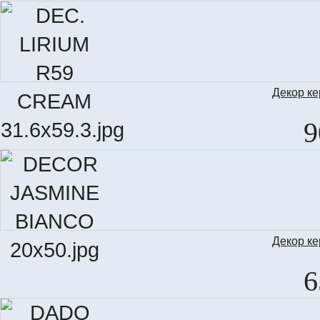
Декор к
D
9
Декор к
J
6