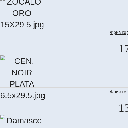
Фриз ке
1
Фриз ке
C
1