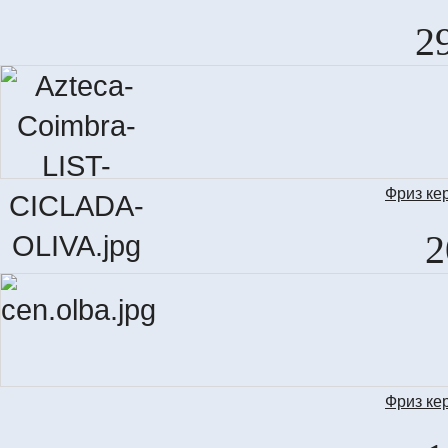
2
Фриз ке
LIS
2
Фриз ке