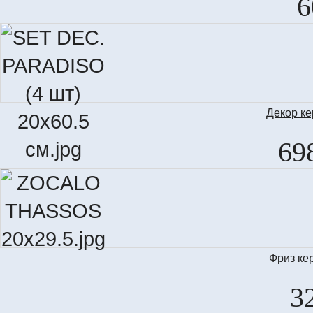
6
Декор к
SET
69
Фриз ке
3