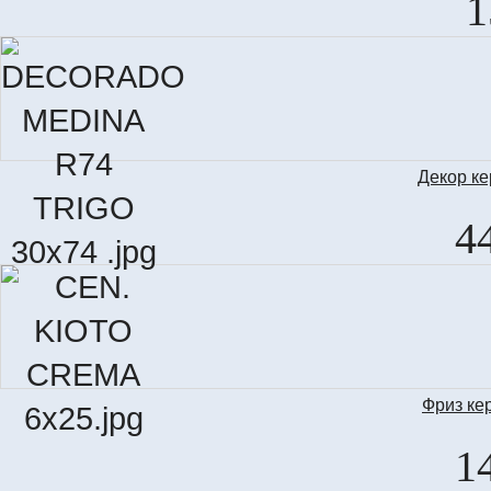
1
Декор к
D
4
Фриз ке
CE
1