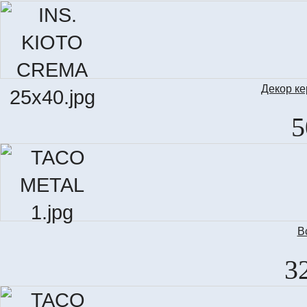
Декор к
IN
5
В
3