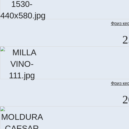
Фриз ке
LIS
2
Фриз ке
L
2