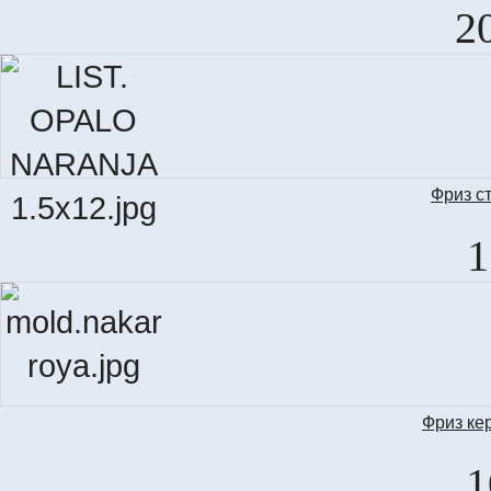
LI
2
Фриз с
LIS
1
Фриз ке
MOLD.
1