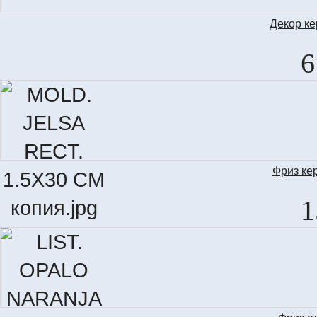
Декор к
6
Фриз ке
MO
1