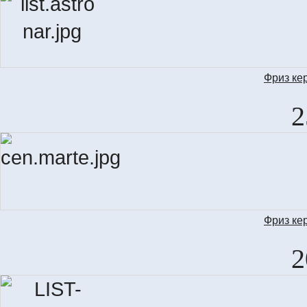
Фриз ке
LIS
2
Фриз ке
2