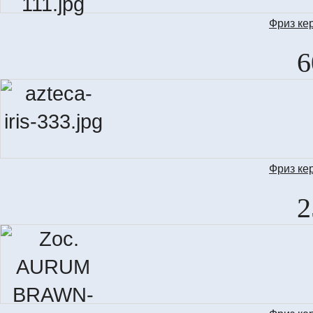
Фриз ке
S
6
Фриз ке
LI
2