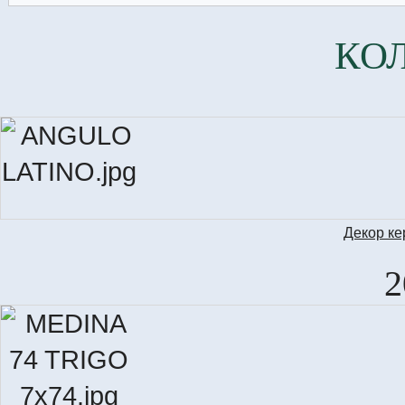
КО
Декор к
2