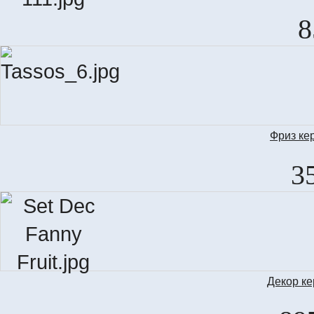
ZO
8
Фриз ке
M
3
Декор к
S