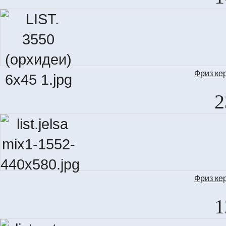
Фриз ке
2
Фриз ке
LIST
1