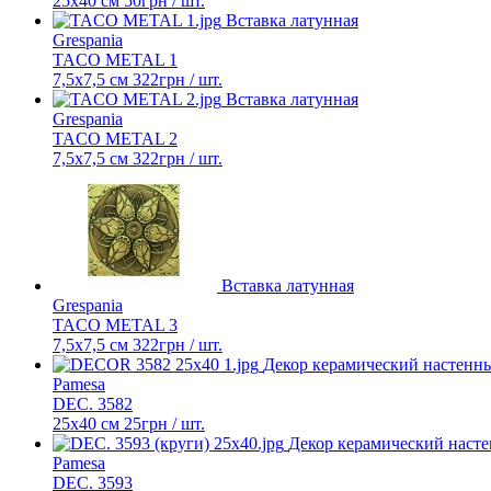
25x40 см
50
грн
/ шт.
Вставка латунная
Grespania
TACO METAL 1
7,5x7,5 см
322
грн
/ шт.
Вставка латунная
Grespania
TACO METAL 2
7,5x7,5 см
322
грн
/ шт.
Вставка латунная
Grespania
TACO METAL 3
7,5x7,5 см
322
грн
/ шт.
Декор керамический настенн
Pamesa
DEC. 3582
25х40 см
25
грн
/ шт.
Декор керамический наст
Pamesa
DEC. 3593