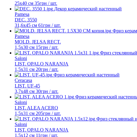
25x40 см
35
грн
/ шт.
Декор керамический настенный
Pamesa
DEC. 3550
31,6x45 см
61
грн
/ шт.
Фриз керам
Pamesa
MOLD. JELSA RECT.
1,5x30 см
15
грн
/ шт.
Фриз стеклянный
Saloni
LIST. OPALO NARANJA
1,5x31 см
20
грн
/ шт.
Фриз керамический настенный
Ceracasa
LIST. UF-45
3,7x48 см
30
грн
/ шт.
Фриз керамический настенн
Saloni
LIST. ALEA ACERO
1,5x31 см
205
грн
/ шт.
Фриз стеклянный 
Saloni
LIST. OPALO NARANJA
1,5x12 см
11
грн
/ шт.