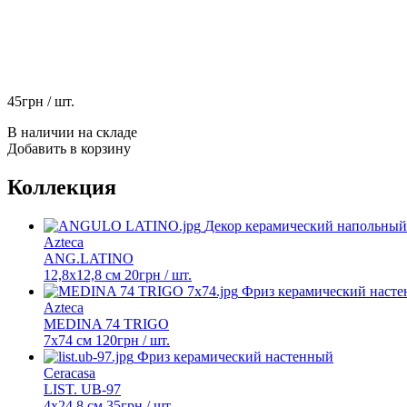
45
грн
/ шт.
В наличии на складе
Добавить в корзину
Коллекция
Декор керамический напольный
Azteca
ANG.LATINO
12,8x12,8 см
20
грн
/ шт.
Фриз керамический наст
Azteca
MEDINA 74 TRIGO
7х74 см
120
грн
/ шт.
Фриз керамический настенный
Ceracasa
LIST. UB-97
4x24,8 см
35
грн
/ шт.