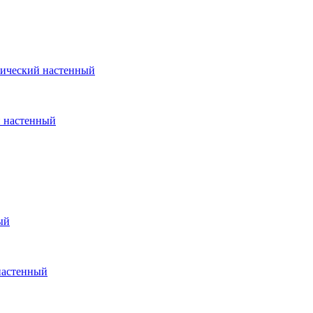
ический настенный
 настенный
ый
настенный