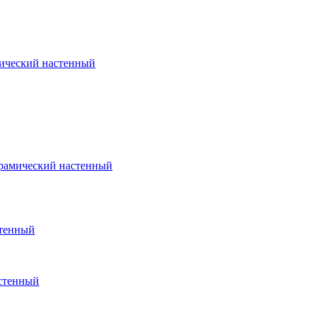
ический настенный
ерамический настенный
стенный
стенный