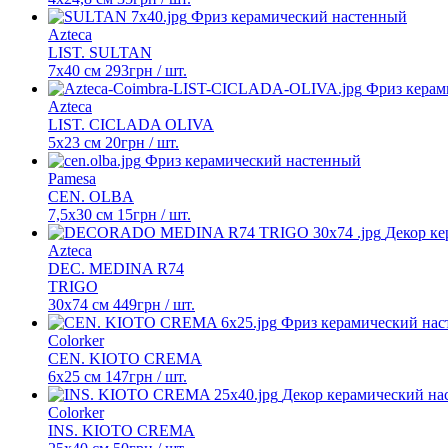
Фриз керамический настенный
Azteca
LIST. SULTAN
7x40 см
293
грн
/ шт.
Фриз керам
Azteca
LIST. CICLADA OLIVA
5x23 см
20
грн
/ шт.
Фриз керамический настенный
Pamesa
CEN. OLBA
7,5x30 см
15
грн
/ шт.
Декор к
Azteca
DEC. MEDINA R74
TRIGO
30x74 см
449
грн
/ шт.
Фриз керамический на
Colorker
CEN. KIOTO CREMA
6x25 см
147
грн
/ шт.
Декор керамический на
Colorker
INS. KIOTO CREMA