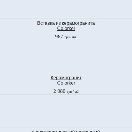
Вставка из керамогранита
Colorker
TACO TONDO GOLD
967
грн
/ шт.
10x10 см
Керамогранит
Colorker
THASSOS PULIDO
2 080
грн
/ м2
58,5x58,5 см