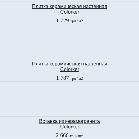
Плитка керамическая настенная
Colorker
THASSOS
1 729
грн
/ м2
29,5х89,3 см
Плитка керамическая настенная
Colorker
THASSOS ONDA
1 787
грн
/ м2
29,5x89,3 см
Вставка из керамогранита
Colorker
DEC. TONDO GOLD
2 666
грн
/ шт.
d=29 см