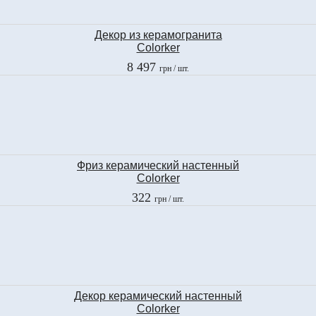
Декор из керамогранита
Colorker
ANG. ROSETON
8 497
грн
/ шт.
THASSOS
58,5x58,5 см
Фриз керамический настенный
Colorker
ZOC. THASSOS
322
грн
/ шт.
20x29,5 см
Декор керамический настенный
Colorker