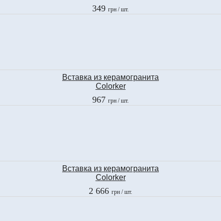
DEC. ROMANTIC LEAVES
349
грн
/ шт.
29,5x89,3 см
Вставка из керамогранита
Colorker
TACO TONDO SILVER
967
грн
/ шт.
10x10 см
Вставка из керамогранита
Colorker
DEC. TONDO SILVER
2 666
грн
/ шт.
d=29 см