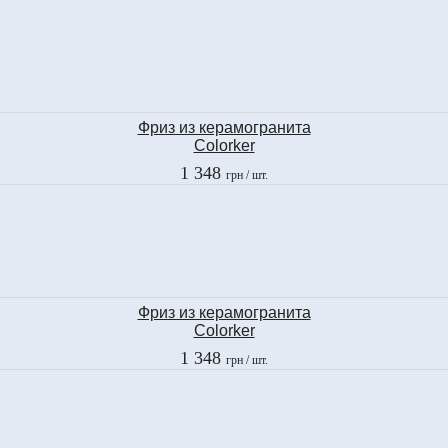
Фриз из керамогранита
Colorker
LIST. TONDO GOLD
1 348
грн
/ шт.
10х58,5 см
Фриз из керамогранита
Colorker
LIST. TONDO SILVER
1 348
грн
/ шт.
10х58,5 см