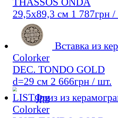
THASSOS ONDA
29,5x89,3 см
1 787
грн
/
Вставка из ке
Colorker
DEC. TONDO GOLD
d=29 см
2 666
грн
/ шт.
Фриз из керамогра
Colorker