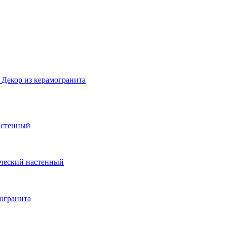
Декор из керамогранита
астенный
ческий настенный
могранита