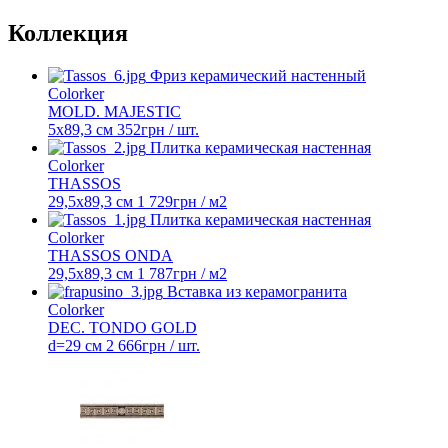
Коллекция
Фриз керамический настенный
Colorker
MOLD. MAJESTIC
5x89,3 см
352
грн
/ шт.
Плитка керамическая настенная
Colorker
THASSOS
29,5х89,3 см
1 729
грн
/ м2
Плитка керамическая настенная
Colorker
THASSOS ONDA
29,5x89,3 см
1 787
грн
/ м2
Вставка из керамогранита
Colorker
DEC. TONDO GOLD
d=29 см
2 666
грн
/ шт.