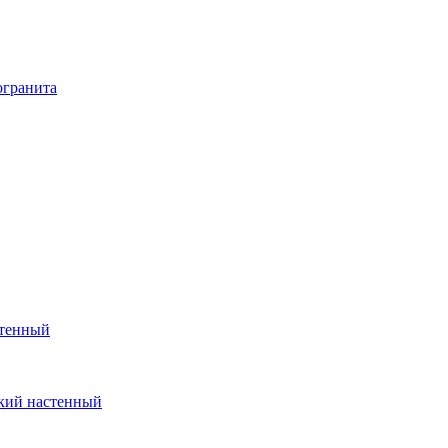
огранита
стенный
кий настенный