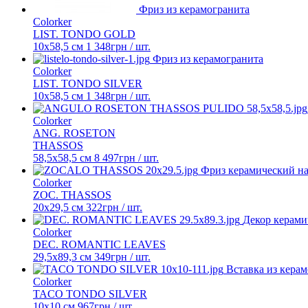
Фриз из керамогранита
Colorker
LIST. TONDO GOLD
10х58,5 см
1 348
грн
/ шт.
Фриз из керамогранита
Colorker
LIST. TONDO SILVER
10х58,5 см
1 348
грн
/ шт.
Colorker
ANG. ROSETON
THASSOS
58,5x58,5 см
8 497
грн
/ шт.
Фриз керамический н
Colorker
ZOC. THASSOS
20x29,5 см
322
грн
/ шт.
Декор керами
Colorker
DEC. ROMANTIC LEAVES
29,5x89,3 см
349
грн
/ шт.
Вставка из кера
Colorker
TACO TONDO SILVER
10x10 см
967
грн
/ шт.