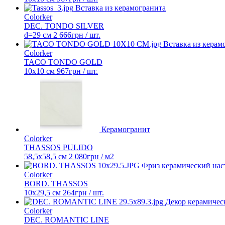
Вставка из керамогранита
Colorker
DEC. TONDO SILVER
d=29 см
2 666
грн
/ шт.
Вставка из керам
Colorker
TACO TONDO GOLD
10x10 см
967
грн
/ шт.
Керамогранит
Colorker
THASSOS PULIDO
58,5x58,5 см
2 080
грн
/ м2
Фриз керамический на
Colorker
BORD. THASSOS
10x29,5 см
264
грн
/ шт.
Декор керамичес
Colorker
DEC. ROMANTIC LINE