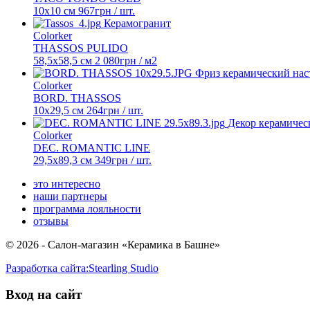
10x10 см
967
грн
/ шт.
Керамогранит
Colorker
THASSOS PULIDO
58,5x58,5 см
2 080
грн
/ м2
Фриз керамический на
Colorker
BORD. THASSOS
10x29,5 см
264
грн
/ шт.
Декор керамичес
Colorker
DEC. ROMANTIC LINE
29,5x89,3 см
349
грн
/ шт.
это интересно
наши партнеры
программа лояльности
отзывы
© 2026 - Салон-магазин «Керамика в Башне»
Разработка сайта:
Stearling Studio
Вход на сайт