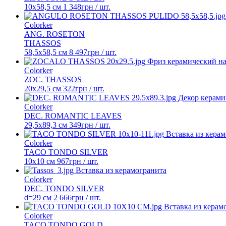
10х58,5 см
1 348
грн
/ шт.
Colorker
ANG. ROSETON
THASSOS
58,5x58,5 см
8 497
грн
/ шт.
Фриз керамический н
Colorker
ZOC. THASSOS
20x29,5 см
322
грн
/ шт.
Декор керами
Colorker
DEC. ROMANTIC LEAVES
29,5x89,3 см
349
грн
/ шт.
Вставка из кера
Colorker
TACO TONDO SILVER
10x10 см
967
грн
/ шт.
Вставка из керамогранита
Colorker
DEC. TONDO SILVER
d=29 см
2 666
грн
/ шт.
Вставка из керам
Colorker
TACO TONDO GOLD