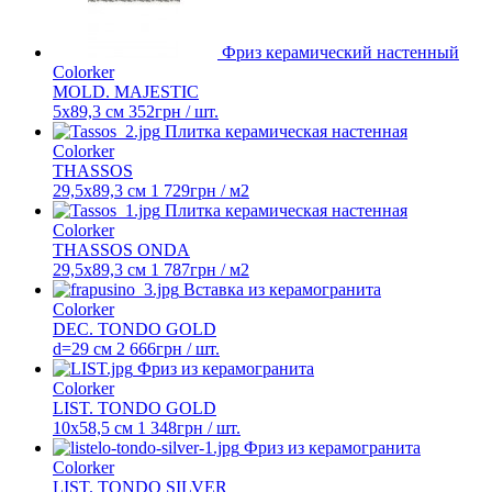
Фриз керамический настенный
Colorker
MOLD. MAJESTIC
5x89,3 см
352
грн
/ шт.
Плитка керамическая настенная
Colorker
THASSOS
29,5х89,3 см
1 729
грн
/ м2
Плитка керамическая настенная
Colorker
THASSOS ONDA
29,5x89,3 см
1 787
грн
/ м2
Вставка из керамогранита
Colorker
DEC. TONDO GOLD
d=29 см
2 666
грн
/ шт.
Фриз из керамогранита
Colorker
LIST. TONDO GOLD
10х58,5 см
1 348
грн
/ шт.
Фриз из керамогранита
Colorker
LIST. TONDO SILVER