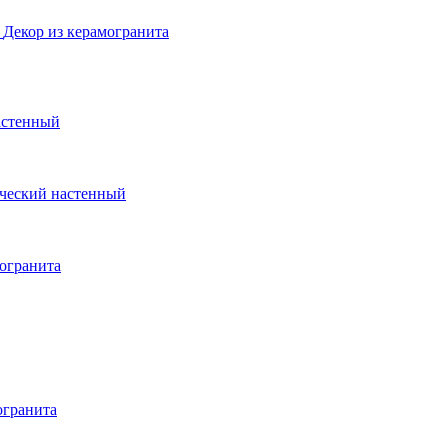
Декор из керамогранита
астенный
ческий настенный
могранита
огранита