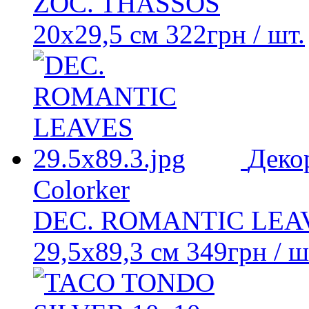
ZOC. THASSOS
20x29,5 см
322
грн
/ шт.
Деко
Colorker
DEC. ROMANTIC LEA
29,5x89,3 см
349
грн
/ ш