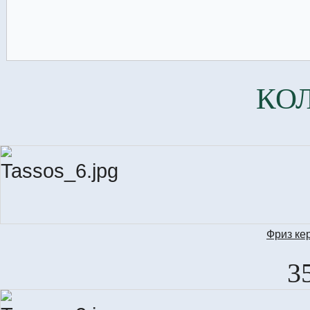
КО
Фриз ке
M
3