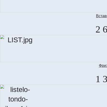
Встав
DE
2 
Фриз
LI
1 