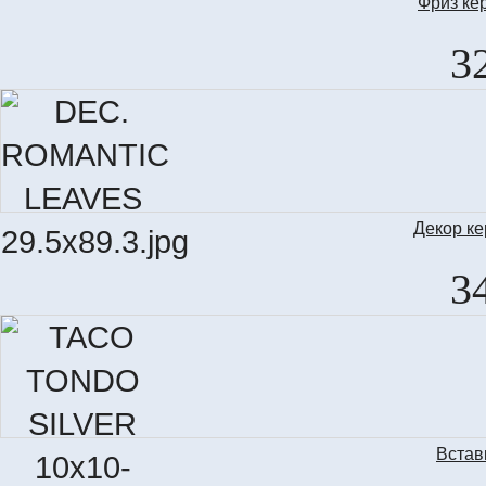
Фриз ке
3
Декор к
DEC.
3
Встав