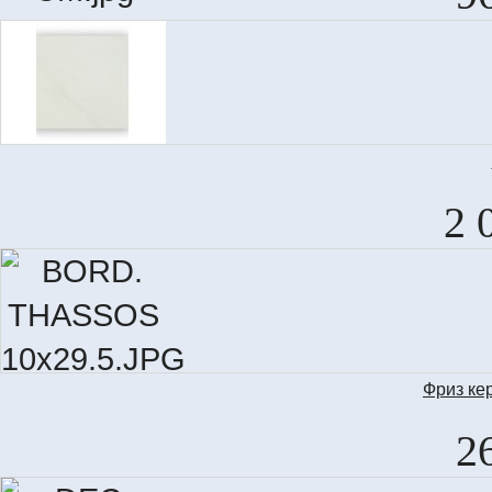
T
2 
Фриз ке
B
2