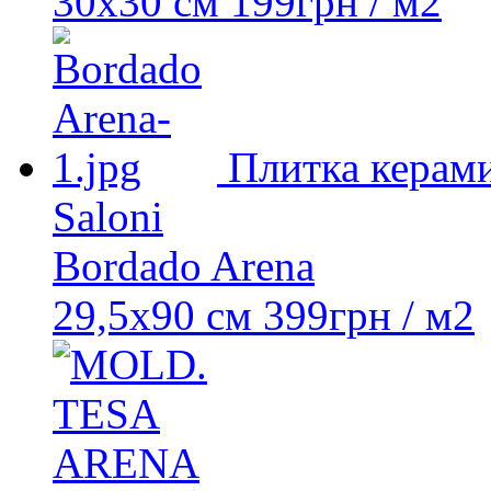
30x30 см
199
грн
/ м2
Плитка керами
Saloni
Bordado Arena
29,5х90 см
399
грн
/ м2