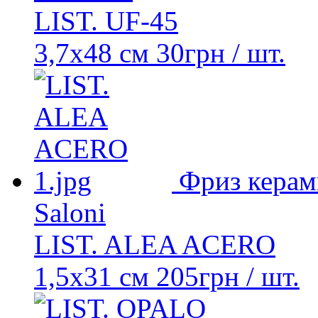
LIST. UF-45
3,7x48 см
30
грн
/ шт.
Фриз керам
Saloni
LIST. ALEA ACERO
1,5x31 см
205
грн
/ шт.