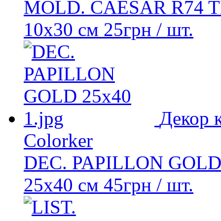
MOLD. CAESAR R74 
10x30 см
25
грн
/ шт.
Декор 
Colorker
DEC. PAPILLON GOL
25x40 см
45
грн
/ шт.