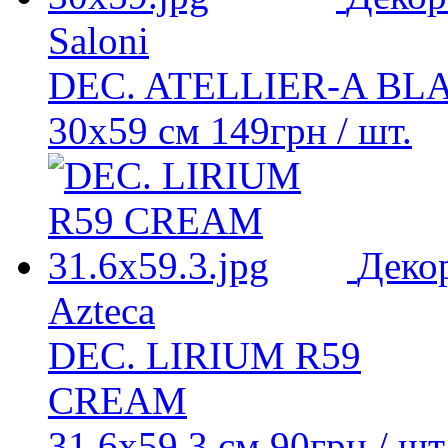
Saloni
DEC. ATELLIER-A BL
30x59 см
149
грн
/ шт.
Деко
Azteca
DEC. LIRIUM R59
CREAM
31,6x59,3 см
90
грн
/ шт