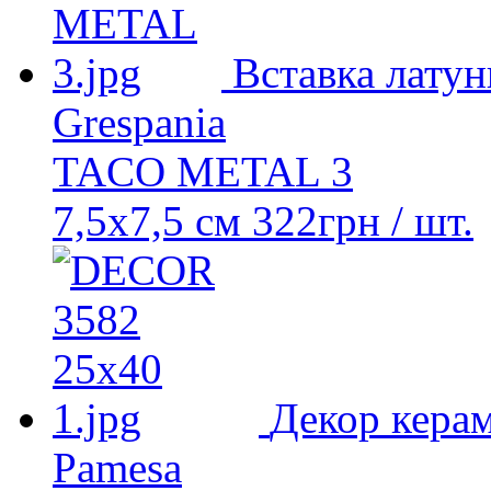
Вставка латун
Grespania
TACO METAL 3
7,5x7,5 см
322
грн
/ шт.
Декор кера
Pamesa