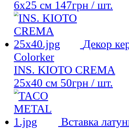
6x25 см
147
грн
/ шт.
Декор ке
Colorker
INS. KIOTO CREMA
25x40 см
50
грн
/ шт.
Вставка латун