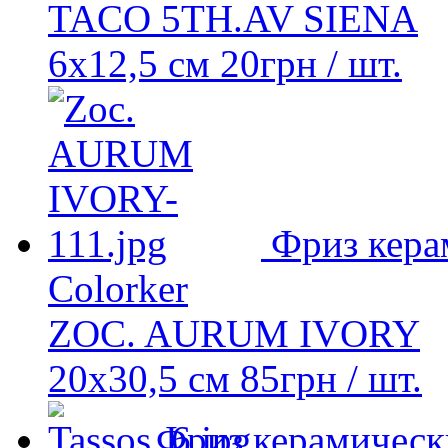
TACO 5TH.AV SIENA
6x12,5 см
20
грн
/ шт.
Фриз кера
Colorker
ZOC. AURUM IVORY
20x30,5 см
85
грн
/ шт.
Фриз керамическ