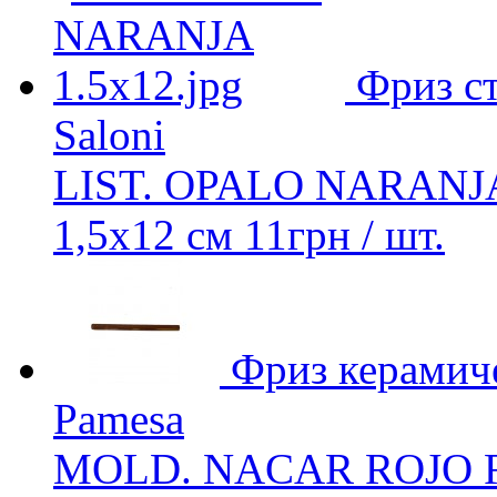
Фриз с
Saloni
LIST. OPALO NARANJ
1,5x12 см
11
грн
/ шт.
Фриз керамич
Pamesa
MOLD. NACAR ROJO 