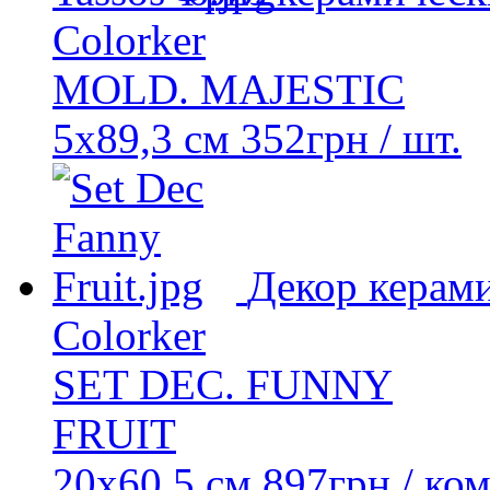
Colorker
MOLD. MAJESTIC
5x89,3 см
352
грн
/ шт.
Декор керам
Colorker
SET DEC. FUNNY
FRUIT
20x60,5 см
897
грн
/ ко