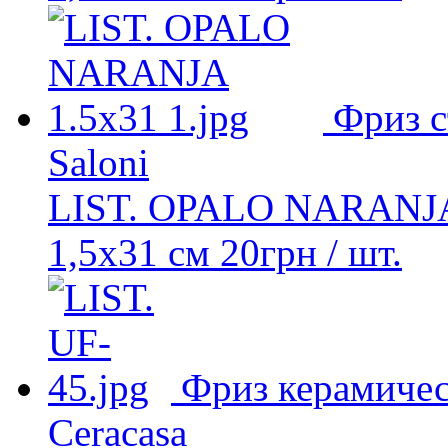
Фриз 
Saloni
LIST. OPALO NARANJ
1,5x31 см
20
грн
/ шт.
Фриз керамиче
Ceracasa