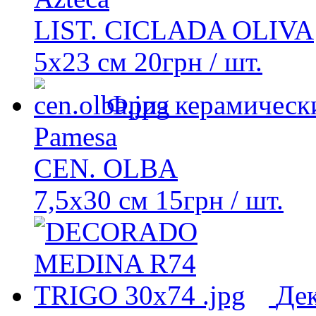
LIST. CICLADA OLIVA
5x23 см
20
грн
/ шт.
Фриз керамическ
Pamesa
CEN. OLBA
7,5x30 см
15
грн
/ шт.
Де