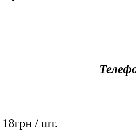
Телефо
18
грн
/ шт.