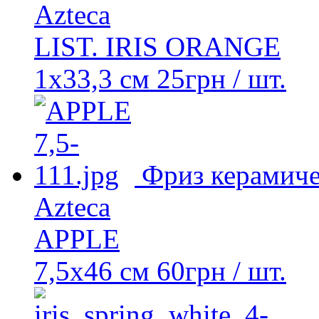
Azteca
LIST. IRIS ORANGE
1x33,3 см
25
грн
/ шт.
Фриз керамич
Azteca
APPLE
7,5x46 cм
60
грн
/ шт.