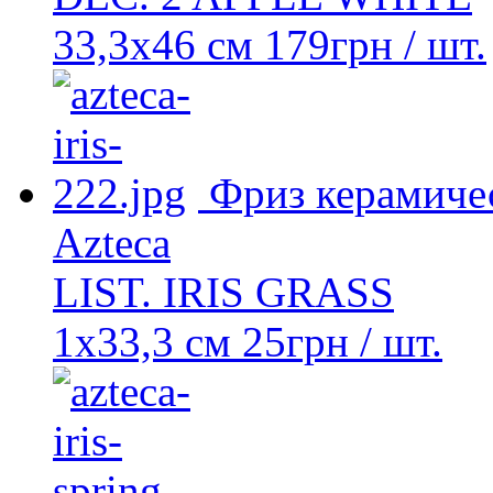
33,3x46 см
179
грн
/ шт.
Фриз керамиче
Azteca
LIST. IRIS GRASS
1x33,3 см
25
грн
/ шт.