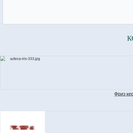
К
Фриз ке
LI