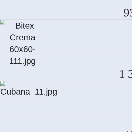
S
9
BI
1 
Es