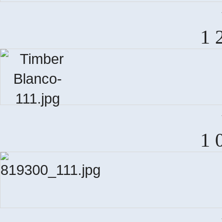
S
1 
T
1 