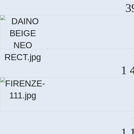
3
1 
F
1 