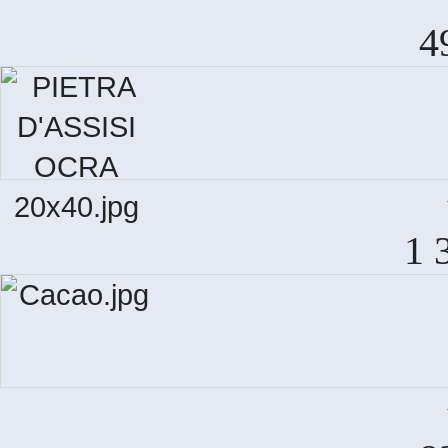
TA
4
P
1 
T