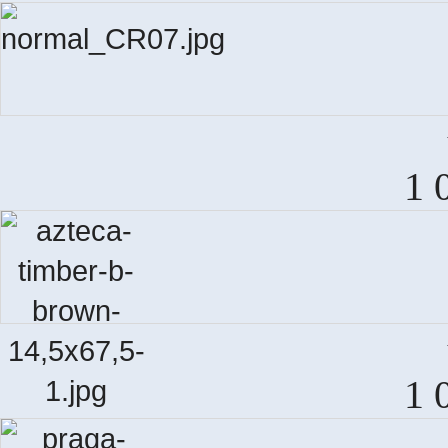
V
1 
T
1 