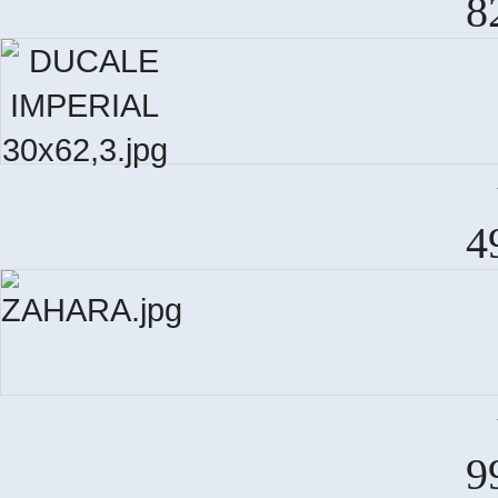
8
DU
4
9