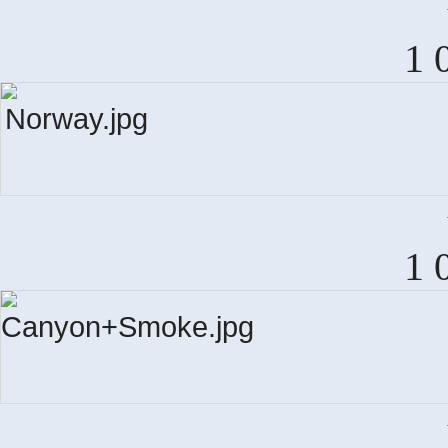
F
1 
N
1 