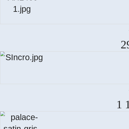
2
SINC
1 