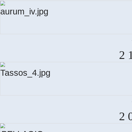
AU
2 
T
2 