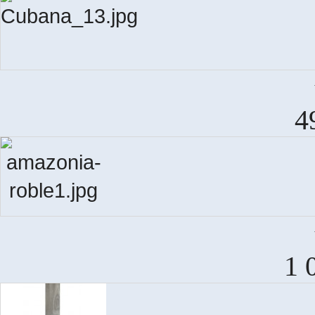
Esc
4
A
1 