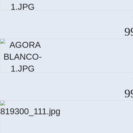
9
A
9