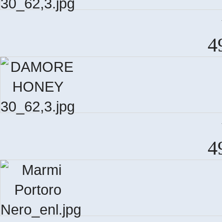
4
D
4