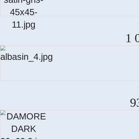
P
1 
A
9