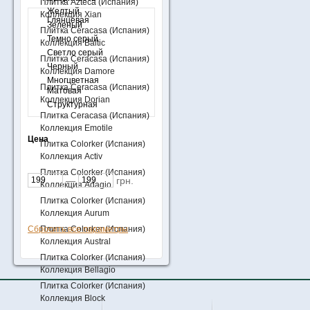
Плитка Azteca (Испания)
Желтый
Коллекция Xian
Глянцевая
Зеленый
Плитка Ceracasa (Испания)
Темно серый
Коллекция Baltic
Светло серый
Плитка Ceracasa (Испания)
Черный
Коллекция Damore
Многцветная
Плитка Ceracasa (Испания)
Матовая
Коллекция Dorian
Структурная
Плитка Ceracasa (Испания)
Коллекция Emotile
Цена
Плитка Colorker (Испания)
Коллекция Activ
Плитка Colorker (Испания)
—
грн.
Коллекция Adagio
Плитка Colorker (Испания)
Коллекция Aurum
Сбросить все параметры
Плитка Colorker (Испания)
Коллекция Austral
Плитка Colorker (Испания)
Коллекция Bellagio
Плитка Colorker (Испания)
Коллекция Block