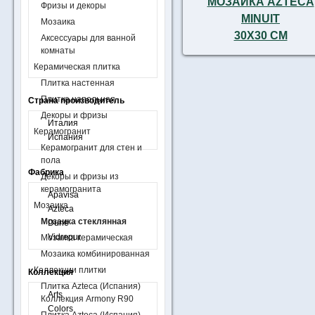
МОЗАИКА AZTECA
Фризы и декоры
MINUIT
Мозаика
30X30 СМ
Аксессуары для ванной
комнаты
Керамическая плитка
Плитка настенная
Плитка напольная
Страна производитель
Декоры и фризы
Италия
Керамогранит
Испания
Керамогранит для стен и
пола
Фабрика
Декоры и фризы из
керамогранита
Apavisa
Мозаика
Azteca
Мозаика стеклянная
Dune
Vidrepur
Мозаика керамическая
Мозаика комбинированная
Коллекции плитки
Коллекция
Плитка Azteca (Испания)
Arts
Коллекция Armony R90
Colors