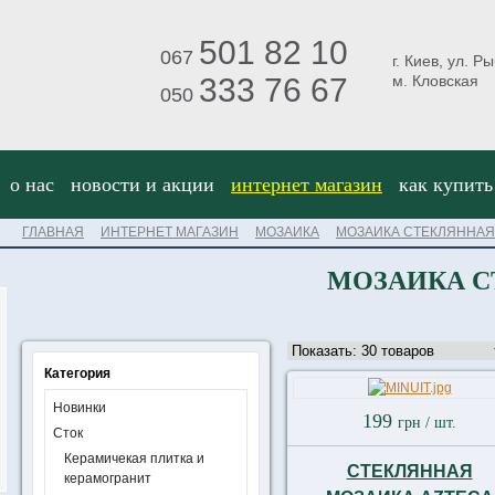
501 82 10
067
г. Киев, ул. Р
333 76 67
м. Кловская
050
о нас
новости и акции
интернет магазин
как купить
ГЛАВНАЯ
ИНТЕРНЕТ МАГАЗИН
МОЗАИКА
МОЗАИКА СТЕКЛЯННАЯ
МОЗАИКА С
Категория
Новинки
199
грн
/ шт.
Сток
Керамичекая плитка и
СТЕКЛЯННАЯ
керамогранит