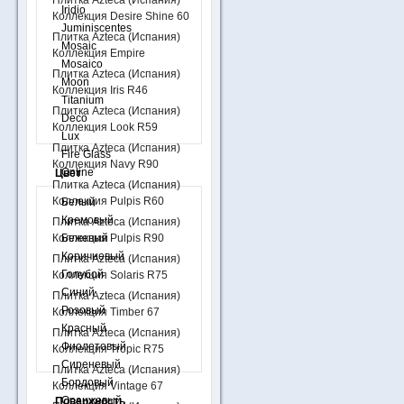
Плитка Azteca (Испания)
Iridio
Коллекция Desire Shine 60
Juminiscentes
Плитка Azteca (Испания)
Mosaic
Коллекция Empire
Mosaico
Плитка Azteca (Испания)
Moon
Коллекция Iris R46
Titanium
Плитка Azteca (Испания)
Deco
Коллекция Look R59
Lux
Плитка Azteca (Испания)
Fire Glass
Коллекция Navy R90
Online
Цвет
Плитка Azteca (Испания)
Коллекция Pulpis R60
Белый
Кремовый
Плитка Azteca (Испания)
Коллекция Pulpis R90
Бежевый
Коричневый
Плитка Azteca (Испания)
Голубой
Коллекция Solaris R75
Синий
Плитка Azteca (Испания)
Розовый
Коллекция Timber 67
Красный
Плитка Azteca (Испания)
Фиолетовый
Коллекция Tropic R75
Сиреневый
Плитка Azteca (Испания)
Бордовый
Коллекция Vintage 67
Оранжевый
Поверхность