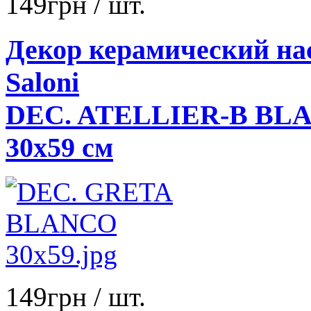
149
грн
/ шт.
Декор керамический н
Saloni
DEC. ATELLIER-B BL
30x59 см
149
грн
/ шт.