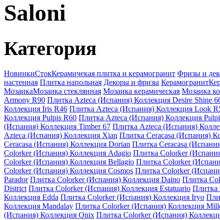
Saloni
Категория
Новинки
Сток
Керамичекая плитка и керамогранит
Фризы и де
настенная
Плитка напольная
Декоры и фризы
Керамогранит
Кер
Мозаика
Мозаика стеклянная
Мозаика керамическая
Мозаика к
Armony R90
Плитка Azteca (Испания) Коллекция Desire Shine 6
Коллекция Iris R46
Плитка Azteca (Испания) Коллекция Look R
Коллекция Pulpis R60
Плитка Azteca (Испания) Коллекция Pulp
(Испания) Коллекция Timber 67
Плитка Azteca (Испания) Колле
Azteca (Испания) Коллекция Xian
Плитка Ceracasa (Испания) Ко
Ceracasa (Испания) Коллекция Dorian
Плитка Ceracasa (Испания
Colorker (Испания) Коллекция Adagio
Плитка Colorker (Испани
Colorker (Испания) Коллекция Bellagio
Плитка Colorker (Испан
Colorker (Испания) Коллекция Cosmos
Плитка Colorker (Испани
Parador
Плитка Colorker (Испания) Коллекция Daino
Плитка Col
District
Плитка Colorker (Испания) Коллекция Estatuario
Плитка 
Коллекция Edda
Плитка Colorker (Испания) Коллекция Iryo
Пли
Коллекция Mandalay
Плитка Colorker (Испания) Коллекция Mil
(Испания) Коллекция Onix
Плитка Colorker (Испания) Коллекци