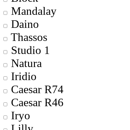
Mandalay
Daino
Thassos
Studio 1
Natura
Iridio
Сaesar R74
Сaesar R46
Iryo
Lilly