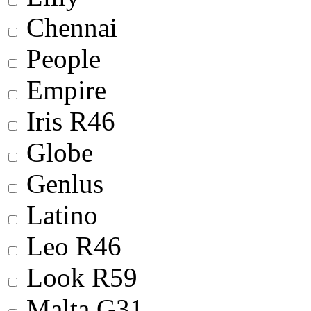
Chennai
People
Empire
Iris R46
Globe
Genlus
Latino
Leo R46
Look R59
Malta G31