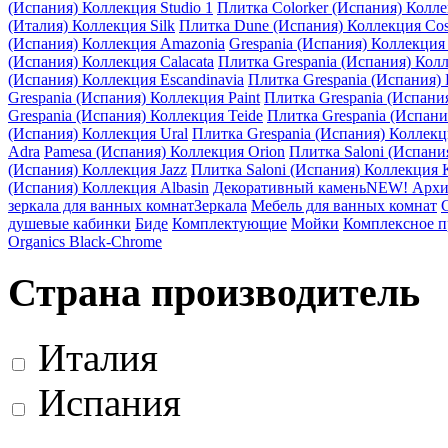
(Испания) Коллекция Studio 1
Плитка Colorker (Испания) Колле
(Италия) Коллекция Silk
Плитка Dune (Испания) Коллекция Cos
(Испания) Коллекция Amazonia
Grespania (Испания) Коллекция
(Испания) Коллекция Calacata
Плитка Grespania (Испания) Кол
(Испания) Коллекция Escandinavia
Плитка Grespania (Испания) 
Grespania (Испания) Коллекция Paint
Плитка Grespania (Испани
Grespania (Испания) Коллекция Teide
Плитка Grespania (Испан
(Испания) Коллекция Ural
Плитка Grespania (Испания) Коллекц
Adra
Pamesa (Испания) Коллекция Orion
Плитка Saloni (Испани
(Испания) Коллекция Jazz
Плитка Saloni (Испания) Коллекция K
(Испания) Коллекция Albasin
Декоративный камень
NEW! Архи
зеркала для ванных комнат
Зеркала
Мебель для ванных комнат
душевые кабинки
Биде
Комплектующие
Мойки
Комплексное 
Organics Black-Chrome
Страна производитель
Италия
Испания