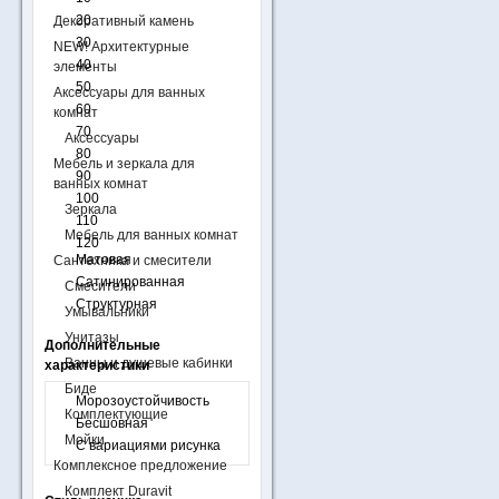
20
Декоративный камень
30
NEW! Архитектурные
40
элементы
50
Аксессуары для ванных
60
комнат
70
Аксессуары
80
Мебель и зеркала для
90
ванных комнат
100
Зеркала
110
Мебель для ванных комнат
120
Матовая
Сантехника и смесители
Сатинированная
Смесители
Структурная
Умывальники
Унитазы
Дополнительные
Ванны и душевые кабинки
характеристики
Биде
Морозоустойчивость
Комплектующие
Бесшовная
Мойки
С вариациями рисунка
Комплексное предложение
Комплект Duravit