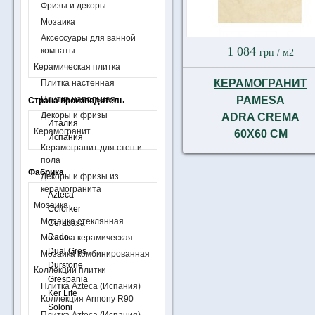
Фризы и декоры
Мозаика
Аксессуары для ванной
1 084
комнаты
грн
/ м2
Керамическая плитка
КЕРАМОГРАНИТ
Плитка настенная
Плитка напольная
PAMESA
Страна производитель
Декоры и фризы
ADRA CREMA
Италия
Керамогранит
60X60 СМ
Испания
Керамогранит для стен и
пола
Фабрика
Декоры и фризы из
керамогранита
Azteca
Мозаика
Colorker
Мозаика стеклянная
Ceracasa
Dado
Мозаика керамическая
Dual Gres
Мозаика комбинированная
Durstone
Коллекции плитки
Grespania
Плитка Azteca (Испания)
Ker Life
Коллекция Armony R90
Soloni