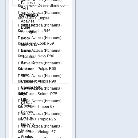
Плитка Azteca (Испания)
Pamesa
Коллекция Desire Shine 60
TAU
Плитка Azteca (Испания)
Cerdomus
Коллекция
Коллекция Empire
Apavisa
Плитка Azteca (Испания)
Albasin
Dune
Коллекция Iris R46
Shanghai
Плитка Azteca (Испания)
Block
Коллекция Look R59
Mandalay
Плитка Azteca (Испания)
Daino
Коллекция Navy R90
Thassos
Studio 1
Плитка Azteca (Испания)
Коллекция Pulpis R60
Natura
Iridio
Плитка Azteca (Испания)
Коллекция Pulpis R90
Сaesar R74
Сaesar R46
Плитка Azteca (Испания)
Цвет
Iryo
Коллекция Solaris R75
Lilly
Плитка Azteca (Испания)
Белый
Chennai
Коллекция Timber 67
People
Плитка Azteca (Испания)
Empire
Коллекция Tropic R75
Iris R46
Плитка Azteca (Испания)
Globe
Коллекция Vintage 67
Genlus