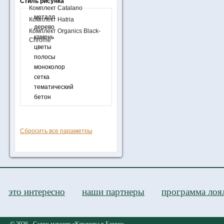
Стиль рисунка
Комплект Catalano
металл
Комплект Hatria
дерево
Комплект Organics Black-
камень
Chrome
цветы
полосы
моноколор
сетка
тематический
бетон
Сбросить все параметры
это интересно
наши партнеры
программа лоя