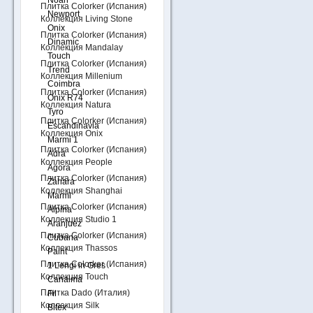
Noah
Плитка Colorker (Испания)
Newport
Коллекция Living Stone
Onix
Плитка Colorker (Испания)
Dinamic
Коллекция Mandalay
Touch
Плитка Colorker (Испания)
Trend
Коллекция Millenium
Coimbra
Плитка Colorker (Испания)
Onix R74
Коллекция Natura
Tyro
Плитка Colorker (Испания)
Escandinavia
Коллекция Onix
Marmi 1
Плитка Colorker (Испания)
Adra
Коллекция People
Agora
Плитка Colorker (Испания)
Zahara
Коллекция Shanghai
Marmi
Плитка Colorker (Испания)
Alpina
Коллекция Studio 1
Aranjuez
Плитка Colorker (Испания)
Cubana
Коллекция Thassos
Paint
Плитка Colorker (Испания)
1 Lengi in Gres
Коллекция Touch
Canaima
Плитка Dado (Италия)
Fil
Коллекция Silk
Bitex