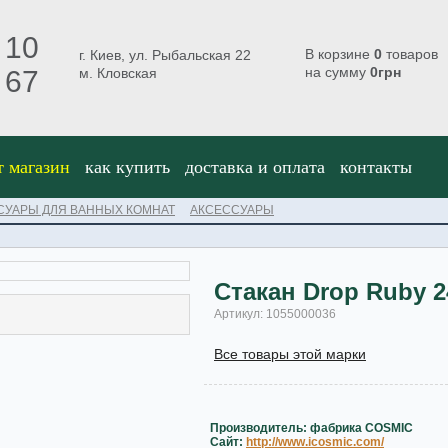
 10
В корзине
0
товаров
г. Киев, ул. Рыбальская 22
на сумму
0
грн
 67
м. Кловская
т магазин
как купить
доставка и оплата
контакты
СУАРЫ ДЛЯ ВАННЫХ КОМНАТ
АКСЕССУАРЫ
Стакан Drop Ruby 2
Артикул: 1055000036
Все товары этой марки
Производитель: фабрика COSMIC
Caйт:
http://www.icosmic.com/