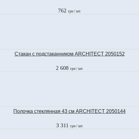
762
грн
/ шт.
Стакан с подстаканником ARCHITECT 2050152
2 608
грн
/ шт.
Полочка стеклянная 43 см ARCHITECT 2050144
3 311
грн
/ шт.